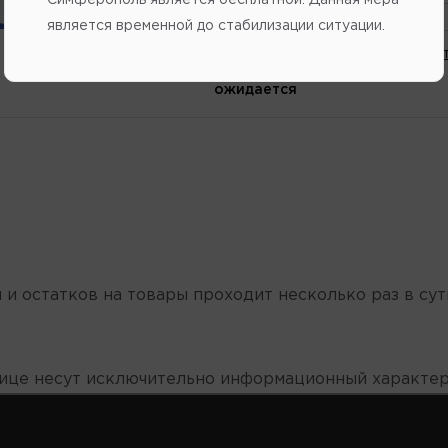
Напомнить о поступлении
является временной до стабилизации ситуации.
В избранное
Написат
ожидается
 и остатков на товары проходит несколько раз в сут
нице несут исключительно информационный характер