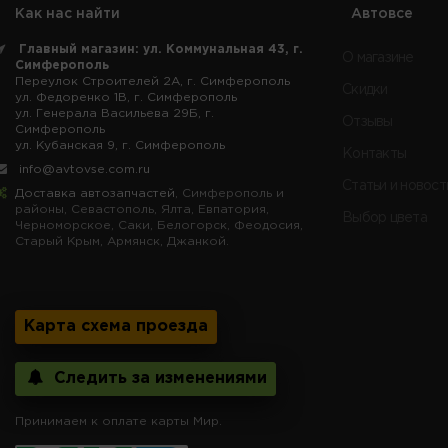
Как нас найти
Автовсе
Главный магазин: ул. Коммунальная 43, г.
О магазине
Симферополь
Переулок Строителей 2А, г. Симферополь
Скидки
ул. Федоренко 1В, г. Симферополь
ул. Генерала Васильева 29Б, г.
Отзывы
Симферополь
ул. Кубанская 9, г. Симферополь
Контакты
info@avtovse.com.ru
Статьи и новост
Доставка автозапчастей
, Симферополь и
районы, Севастополь, Ялта, Евпатория,
Выбор цвета
Черноморское, Саки, Белогорск, Феодосия,
Старый Крым, Армянск, Джанкой.
Карта схема проезда
Следить за изменениями
Принимаем к оплате карты Мир.