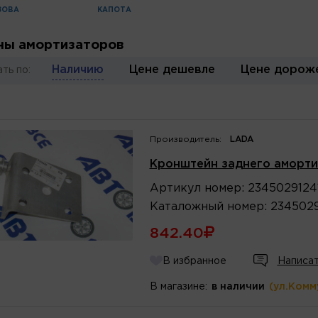
ЗОВА
КАПОТА
ы амортизаторов
Наличию
Цене дешевле
Цене дорож
ть по:
Производитель:
LADA
Кронштейн заднего аморти
Артикул
номер
:
2345029124
Каталожный
номер
:
2345029
842.40
В избранное
Написат
В магазине:
в наличии
(ул.Комм