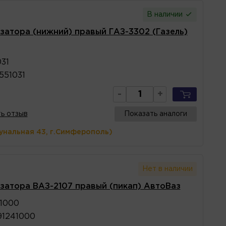
В наличии
затора (нижний) правый ГАЗ-3302 (Газель)
31
551031
-
+
ь отзыв
Показать аналоги
унальная 43, г.Симферополь)
Нет в наличии
затора ВАЗ-2107 правый (пикап) АвтоВаз
1000
91241000