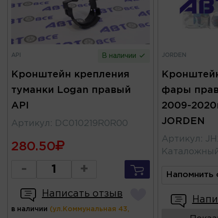
API
JORDEN
В наличии
Кронштейн крепления
Кронштейн
туманки Logan правый
фары прав
API
2009-2020г
JORDEN
Артикул
:
DC010219R0R00
Артикул
:
JH
280.50
Каталожны
-
+
Напомнить 
Написать отзыв
Напи
в наличии
(ул.Коммунальная 43,