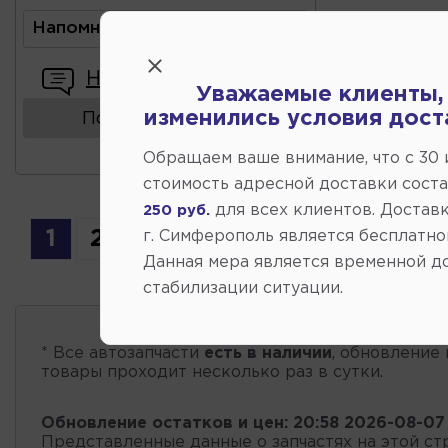
Напомнить о поступлении
Написать отзыв
Уважаемые клиенты,
изменились условия дост
Показать аналоги
Обращаем ваше внимание, что c 30
стоимость адресной доставки сост
для всех клиентов. Доставк
250 руб.
1
2
г. Симферополь является бесплатно
Данная мера является временной д
стабилизации ситуации.
* Все автозапчасти
есть в наличии
, обновление 
товары проходит несколько раз в сутки.
Обновление остатков и цен:
20:58 2026-08-07
Представленные данные о запчастях на этой ст