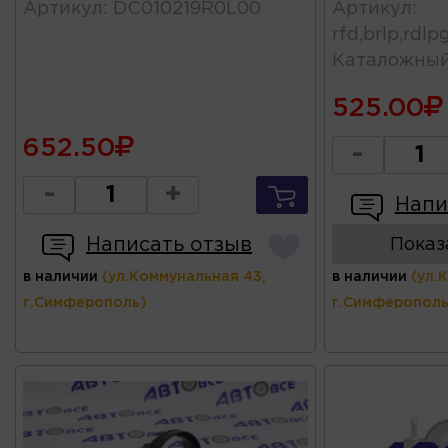
Артикул
:
DC010219R0L00
Артикул
:
rfd,brlp,rdl
Каталожны
525.00
652.50
-
-
+
Напи
Написать отзыв
Показ
в наличии
(ул.Коммунальная 43,
в наличии
(ул.
г.Симферополь)
г.Симферополь