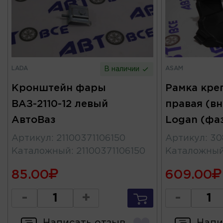
LADA
ASAM
В наличии
Кронштейн фары
Рамка кре
ВАЗ-2110-12 левый
правая (в
АвтоВаз
Logan (фа
Артикул
:
21100371106150
Артикул
:
30
Каталожный
:
21100371106150
Каталожны
85.00
609.00
-
+
-