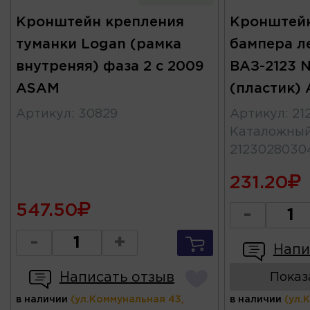
Кронштейн крепления
Кронштейн
туманки Logan (рамка
бампера л
внутреняя) фаза 2 с 2009
ВАЗ-2123 N
ASAM
(пластик) 
Артикул
:
30829
Артикул
:
21
Каталожны
2123028030
231.20
547.50
-
-
+
Напи
Написать отзыв
Показ
в наличии
(ул.Коммунальная 43,
в наличии
(ул.