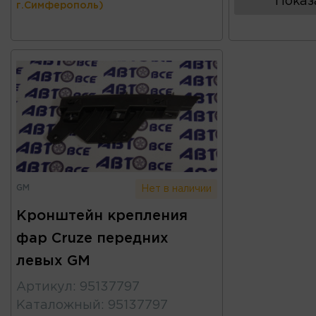
Показ
г.Симферополь)
GM
Нет в наличии
Кронштейн крепления
фар Cruze передних
левых GM
Артикул
:
95137797
Каталожный
:
95137797