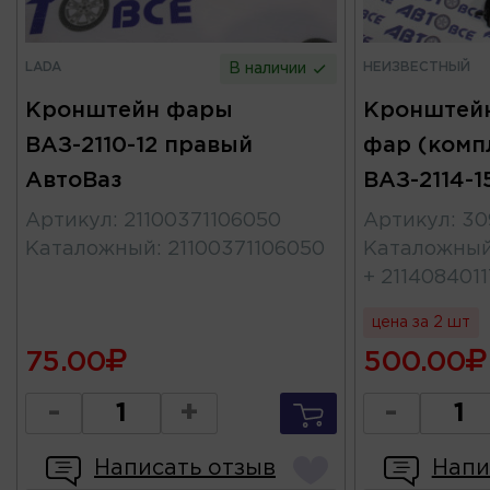
LADA
НЕИЗВЕСТНЫЙ
В наличии
Кронштейн фары
Кронштейн
ВАЗ-2110-12 правый
фар (комп
АвтоВаз
ВАЗ-2114-1
Артикул
:
21100371106050
Артикул
:
30
Каталожный
:
21100371106050
Каталожны
+ 211408401
цена за 2 шт
75.00
500.00
-
+
-
Написать отзыв
Напи