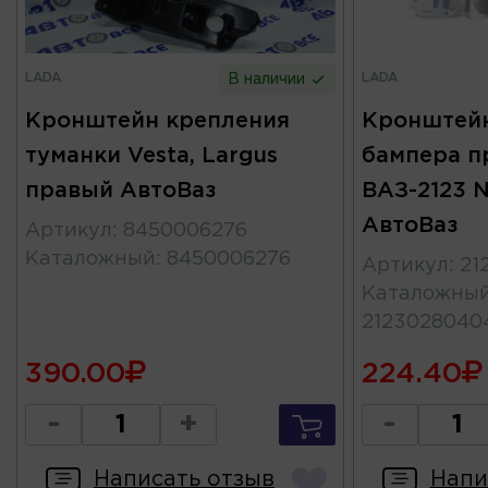
LADA
LADA
В наличии
Кронштейн крепления
Кронштейн
туманки Vesta, Largus
бампера п
правый АвтоВаз
ВАЗ-2123 N
АвтоВаз
Артикул
:
8450006276
Каталожный
:
8450006276
Артикул
:
21
Каталожны
2123028040
390.00
224.40
-
+
-
Написать отзыв
Напи