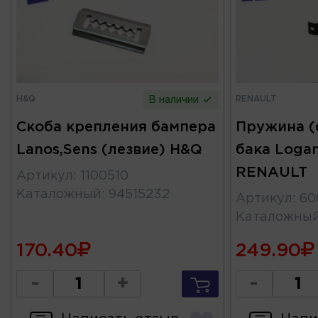
H&Q
RENAULT
В наличии
Скоба крепления бампера
Пружина (
Lanos,Sens (лезвие) H&Q
бака Logan
RENAULT
Артикул
:
1100510
Каталожный
:
94515232
Артикул
:
60
Каталожны
170.40
249.90
-
+
-