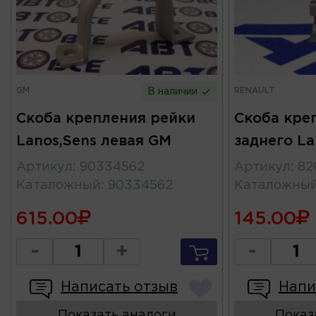
GM
RENAULT
В наличии
Скоба крепления рейки
Скоба кре
Lanos,Sens левая GM
заднего L
Артикул
:
90334562
Артикул
:
82
Каталожный
:
90334562
Каталожны
615.00
145.00
-
+
-
Написать отзыв
Напи
Показать аналоги
Показ