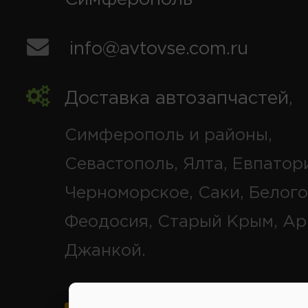
info@avtovse.com.ru
Доставка автозапчастей
,
Симферополь и районы,
Севастополь, Ялта, Евпатор
Черноморское, Саки, Белого
Феодосия, Старый Крым, Ар
Джанкой.