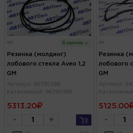
GM
GM
В наличии
Резинка (молдинг)
Резинка (
лобового стекла Aveo 1,2
лобового 
GM
GM
Артикул
:
96395388
Артикул
:
94
Каталожный
:
96395388
Каталожны
5313.20
5125.00
-
+
-