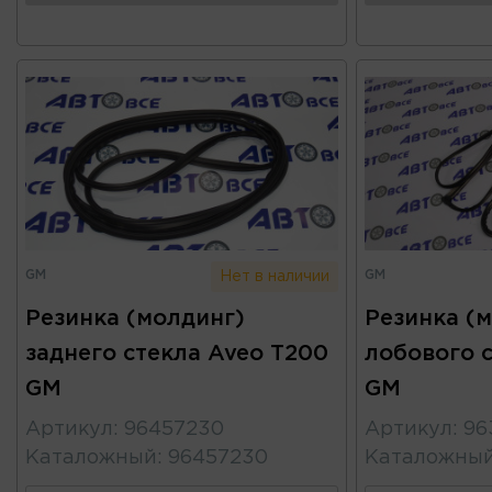
GM
GM
Нет в наличии
Резинка (молдинг)
Резинка (
заднего стекла Aveo T200
лобового с
GM
GM
Артикул
:
96457230
Артикул
:
96
Каталожный
:
96457230
Каталожны