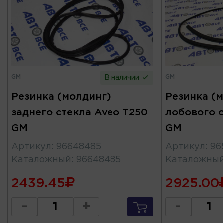
GM
GM
В наличии
Резинка (молдинг)
Резинка (
заднего стекла Aveo T250
лобового с
GM
GM
Артикул
:
96648485
Артикул
:
96
Каталожный
:
96648485
Каталожны
2439.45
2925.00
-
+
-