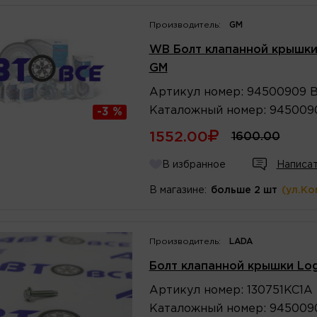
Производитель:
GM
WB Болт клапанной крышки L
GM
Артикул
номер
:
94500909 
Каталожный
номер
:
945009
-3 %
1552.00
1600.00
В избранное
Написат
В магазине:
больше 2 шт
(ул.Ко
Производитель:
LADA
Болт клапанной крышки Log
Артикул
номер
:
130751KC1A
Каталожный
номер
:
945009