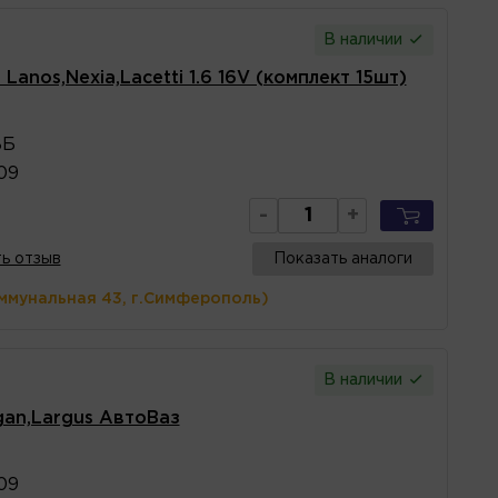
В наличии
anos,Nexia,Lacetti 1.6 16V (комплект 15шт)
ВБ
09
-
+
ь отзыв
Показать аналоги
ммунальная 43, г.Симферополь)
В наличии
an,Largus АвтоВаз
09