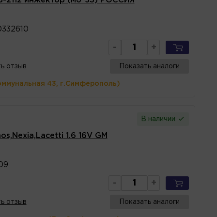
З-2112 инжектор (м6*53) РОССИЯ
0332610
-
+
ь отзыв
Показать аналоги
оммунальная 43, г.Симферополь)
В наличии
s,Nexia,Lacetti 1.6 16V GM
09
-
+
ь отзыв
Показать аналоги