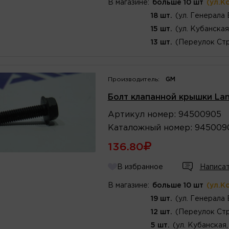
В магазине:
больше 10 шт
(ул.К
18 шт.
(ул. Генерала
15 шт.
(ул. Кубанская
13 шт.
(Переулок Стр
Производитель:
GM
Болт клапанной крышки Lan
Артикул
номер
:
94500905
Каталожный
номер
:
945009
136.80
В избранное
Написат
В магазине:
больше 10 шт
(ул.К
19 шт.
(ул. Генерала
12 шт.
(Переулок Стр
5 шт.
(ул. Кубанская,