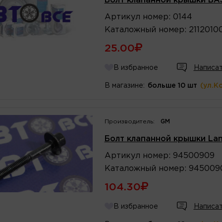
Болт клапанной крышки ВА
Артикул
номер
:
0144
Каталожный
номер
:
2112010
25.00
В избранное
Написат
В магазине:
больше 10 шт
(ул.К
Производитель:
GM
Болт клапанной крышки Lano
Артикул
номер
:
94500909
Каталожный
номер
:
945009
104.30
В избранное
Написат