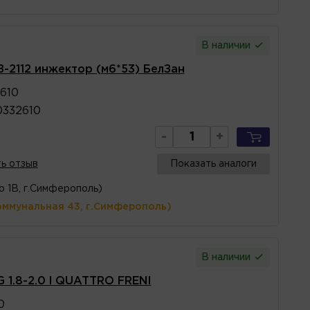
В наличии
-2112 инжектор (м6*53) БелЗан
610
0332610
-
+
ь отзыв
Показать аналоги
о 1В, г.Симферополь)
оммунальная 43, г.Симферополь)
В наличии
 1.8-2.0 l QUATTRO FRENI
0