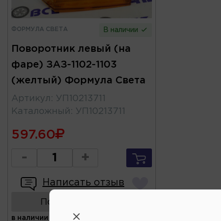
ФОРМУЛА СВЕТА
В наличии
Поворотник левый (на
фаре) ЗАЗ-1102-1103
(желтый) Формула Света
Артикул
:
УП10213711
Каталожный
:
УП10213711
597.60
-
+
Написать отзыв
Показать аналоги
в наличии
(ул.Коммунальная 43,