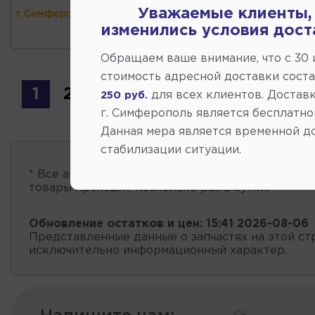
Уважаемые клиенты,
г.Симферополь)
изменились условия дост
Обращаем ваше внимание, что c 30
стоимость адресной доставки сост
1
2
3
4
5
для всех клиентов. Доставк
250 руб.
г. Симферополь является бесплатно
Данная мера является временной д
стабилизации ситуации.
* Все автозапчасти
есть в наличии
, обновление 
товары проходит несколько раз в сутки.
Обновление остатков и цен:
15:41 2026-08-06
Представленные данные о запчастях на этой ст
исключительно информационный характер.