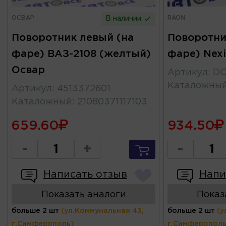
ОСВАР
RAON
В наличии
Поворотник левый (на
Поворотни
фаре) ВАЗ-2108 (желтый)
фаре) Nex
Освар
Артикул
:
DC
Каталожны
Артикул
:
4513372601
Каталожный
:
21080371117103
659.60
934.50
-
+
-
Написать отзыв
Напи
Показать аналоги
Показ
больше 2 шт
(ул.Коммунальная 43,
больше 2 шт
(у
г.Симферополь)
г.Симферополь