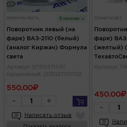
ФОРМУЛА СВЕТА
ТЕХАВТОСВЕТ
В наличии
Поворотник левый (на
Поворотни
фаре) ВАЗ-2110 (белый)
фаре) ВАЗ-
(аналог Киржач) Формула
(желтый) 
света
ТехавтоСв
Артикул
:
УП1013711-01
Артикул
:
74
Каталожный
:
21100371117130
550.00
450.00
-
+
-
Написать отзыв
Напи
Показать аналоги