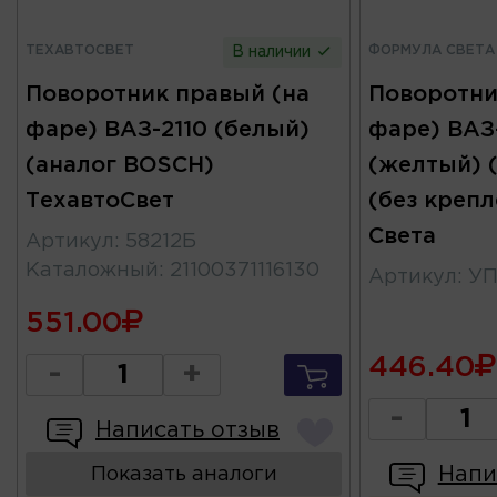
ТЕХАВТОСВЕТ
ФОРМУЛА СВЕТА
В наличии
Поворотник правый (на
Поворотни
фаре) ВАЗ-2110 (белый)
фаре) ВАЗ-
(аналог BOSCH)
(желтый) 
ТехавтоСвет
(без креп
Света
Артикул
:
58212Б
Каталожный
:
21100371116130
Артикул
:
УП
551.00
446.40
-
+
-
Написать отзыв
Напи
Показать аналоги