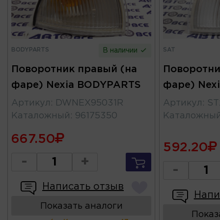
BODYPARTS
SAT
В наличии
Поворотник правый (на
Поворотни
фаре) Nexia BODYPARTS
фаре) Nexi
Артикул
:
DWNEX95031R
Артикул
:
ST
Каталожный
:
96175350
Каталожны
667.50
592.20
-
+
-
Написать отзыв
Напи
Показать аналоги
Показ