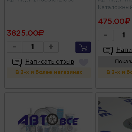
Артикул
:
21100510121000
Артикул
:
11
Каталожны
475.00
3825.00
-
-
+
Напи
Написать отзыв
Показ
В 2-х и более магазинах
В 2-х и 