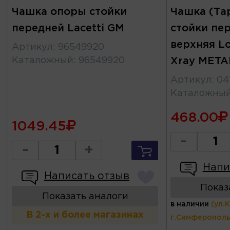
Чашка опоры стойки
Чашка (Та
передней Lacetti GM
стойки пер
верхняя L
Артикул
:
96549920
Каталожный
:
96549920
Xray MET
Артикул
:
04
Каталожны
468.00
1049.45
-
-
+
Напи
Написать отзыв
Показ
Показать аналоги
в наличии
(ул.
В 2-х и более магазинах
г.Симферополь