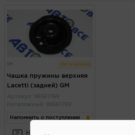
GM
Нет в наличии
Чашка пружины верхняя
Lacetti (задней) GM
Артикул
:
96561769
Каталожный
:
96561769
Напомнить о поступлении
Написать отзыв