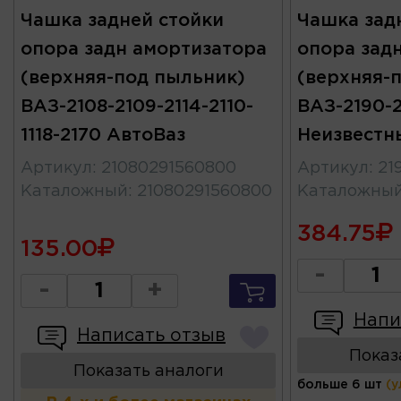
Чашка задней стойки
Чашка зад
опора задн амортизатора
опора зад
(верхняя-под пыльник)
(верхняя-
ВАЗ-2108-2109-2114-2110-
ВАЗ-2190-2
1118-2170 АвтоВаз
Неизвестн
Артикул
:
21080291560800
Артикул
:
21
Каталожный
:
21080291560800
Каталожны
384.75
135.00
-
-
+
Напи
Написать отзыв
Показ
Показать аналоги
больше 6 шт
(у