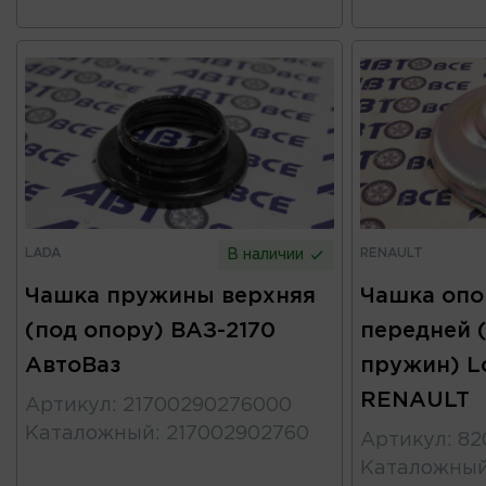
LADA
RENAULT
В наличии
Чашка пружины верхняя
Чашка опо
(под опору) ВАЗ-2170
передней 
АвтоВаз
пружин) L
RENAULT
Артикул
:
21700290276000
Каталожный
:
217002902760
Артикул
:
82
Каталожны