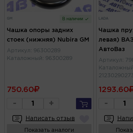
GM
LADA
В наличии
Чашка опоры задних
Чашка пру
стоек (нижняя) Nubira GM
левая) ВАЗ
АвтоВаз
Артикул
:
96300289
Каталожный
:
96300289
Артикул
:
79
Каталожны
2123029027
750.60
1293.60
-
+
-
Написать отзыв
Напи
Показать аналоги
Показ