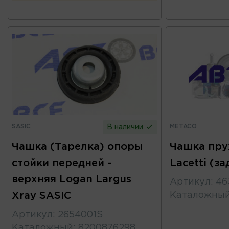
SASIC
METACO
В наличии
Чашка (Тарелка) опоры
Чашка пру
стойки передней -
Lacetti (з
верхняя Logan Largus
Артикул
:
46
Xray SASIC
Каталожны
Артикул
:
2654001S
Каталожный
:
8200876298