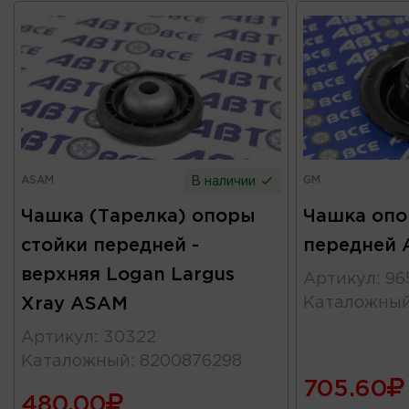
ASAM
GM
В наличии
Чашка (Тарелка) опоры
Чашка опо
стойки передней -
передней A
верхняя Logan Largus
Артикул
:
96
Xray ASAM
Каталожны
Артикул
:
30322
Каталожный
:
8200876298
705.60
480.00