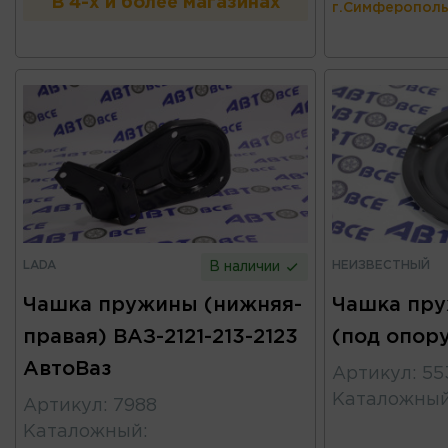
В 4-х и более магазинах
г.Симферополь
LADA
НЕИЗВЕСТНЫЙ
В наличии
Чашка пружины (нижняя-
Чашка пру
правая) ВАЗ-2121-213-2123
(под опору
АвтоВаз
Артикул
:
55
Каталожны
Артикул
:
7988
Каталожный
: