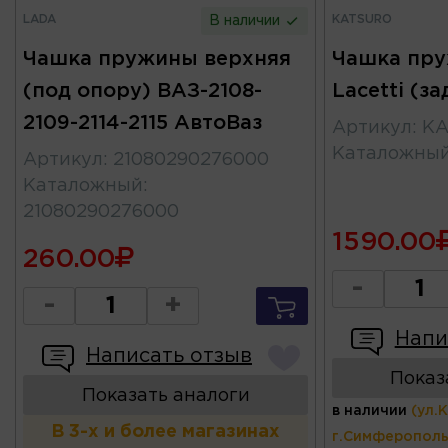
LADA
KATSURO
В наличии
Чашка пружины верхняя
Чашка пру
(под опору) ВАЗ-2108-
Lacetti (з
2109-2114-2115 АвтоВаз
Артикул
:
KA
Каталожны
Артикул
:
21080290276000
Каталожный
:
21080290276000
1590.00
260.00
-
-
+
Напи
Написать отзыв
Показ
Показать аналоги
в наличии
(ул.
В 3-х и более магазинах
г.Симферополь