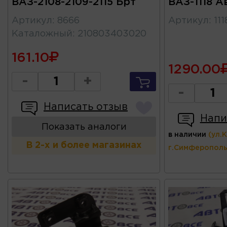
ВАЗ-2108-2109-2115 Брт
ВАЗ-1118 А
Артикул
:
8666
Артикул
:
11
Каталожный
:
210803403020
161.10
1290.00
-
+
-
Написать отзыв
Напи
Показать аналоги
в наличии
(ул.
В 2-х и более магазинах
г.Симферополь