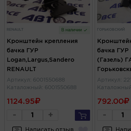
RENAULT
ГОРЬКОВСКИЙ
В наличии
Кронштейн крепления
Кронштейн
бачка ГУР
бачка ГУР
Logan,Largus,Sandero
(Газель) Г
RENAULT
Горьковск
Артикул
:
6001550688
Артикул
:
22
Каталожный
:
6001550688
Каталожны
1124.95
792.00
-
+
-
Написать отзыв
Напи