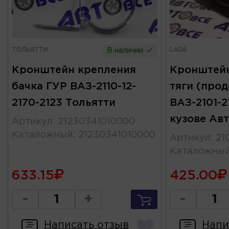
ТОЛЬЯТТИ
LADA
В наличии
Кронштейн крепления
Кронштейн
бачка ГУР ВАЗ-2110-12-
тяги (про
2170-2123 Тольятти
ВАЗ-2101-21
кузове Ав
Артикул
:
21230341010000
Каталожный
:
21230341010000
Артикул
:
21
Каталожны
633.15
425.00
-
+
-
Написать отзыв
Напи