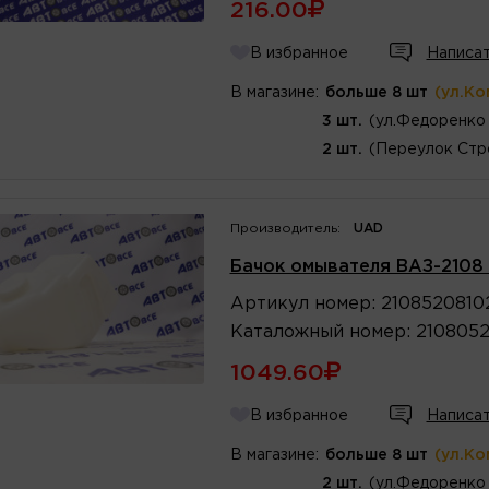
216.00
В избранное
Написат
В магазине:
больше 8 шт
(ул.Ко
3 шт.
(ул.Федоренко 
2 шт.
(Переулок Стр
Производитель:
UAD
Бачок омывателя ВАЗ-2108 
Артикул
номер
:
2108520810
Каталожный
номер
:
210805
1049.60
В избранное
Написат
В магазине:
больше 8 шт
(ул.Ко
2 шт.
(ул.Федоренко 