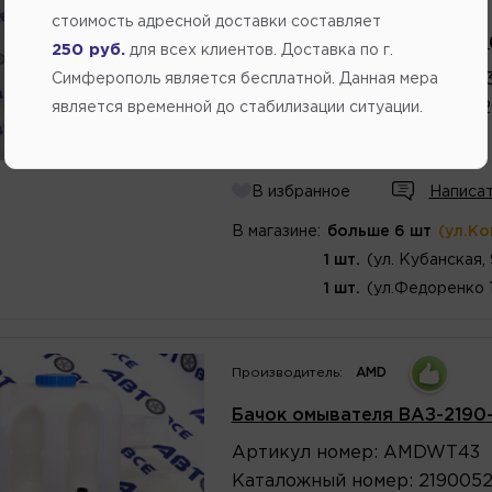
Производитель:
UAD
стоимость адресной доставки составляет
Бачок омывателя ВАЗ-2123 
250 руб.
для всех клиентов. Доставка по г.
Артикул
номер
:
2123520810
Симферополь является бесплатной. Данная мера
Каталожный
номер
:
2123052
является временной до стабилизации ситуации.
453.60
В избранное
Написат
В магазине:
больше 6 шт
(ул.К
1 шт.
(ул. Кубанская,
1 шт.
(ул.Федоренко 
Производитель:
AMD
Бачок омывателя ВАЗ-2190-
Артикул
номер
:
AMDWT43
Каталожный
номер
:
219005