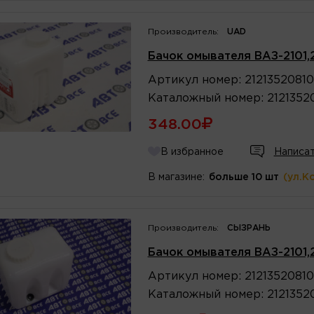
Производитель:
UAD
Бачок омывателя ВАЗ-2101,2
Артикул
номер
:
2121352081
Каталожный
номер
:
2121352
348.00
В избранное
Написат
В магазине:
больше 10 шт
(ул.К
Производитель:
СЫЗРАНЬ
Бачок омывателя ВАЗ-2101,2
Артикул
номер
:
2121352081
Каталожный
номер
:
2121352