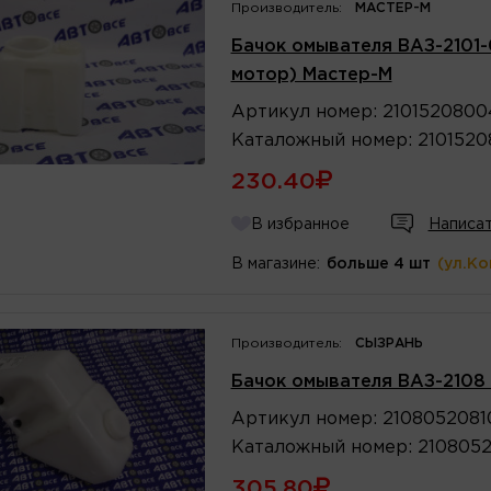
Производитель:
МАСТЕР-М
Бачок омывателя ВАЗ-2101-
мотор) Мастер-М
Артикул
номер
:
2101520800
Каталожный
номер
:
210152
230.40
В избранное
Написат
В магазине:
больше 4 шт
(ул.К
Производитель:
СЫЗРАНЬ
Бачок омывателя ВАЗ-2108
Артикул
номер
:
2108052081
Каталожный
номер
:
210805
305.80