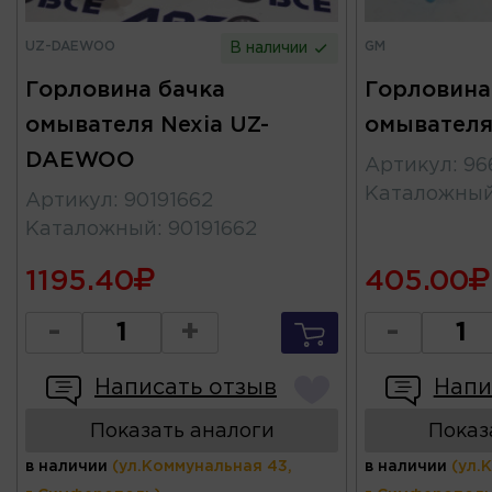
UZ-DAEWOO
GM
В наличии
Горловина бачка
Горловина
омывателя Nexia UZ-
омывателя
DAEWOO
Артикул
:
96
Каталожны
Артикул
:
90191662
Каталожный
:
90191662
1195.40
405.00
-
+
-
Написать отзыв
Напи
Показать аналоги
Показ
в наличии
(ул.Коммунальная 43,
в наличии
(ул.