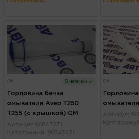
г.Симферополь)
г.Симферополь
GM
GM
В наличии
Горловина бачка
Горловина
омывателя Aveo T250
омывателя
T255 (с крышкой) GM
Артикул
:
96
Каталожны
Артикул
:
96843231
Каталожный
:
96843231