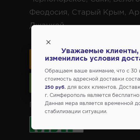
Феодосия, Старый Крым, Ар
Джанкой.
Уважаемые клиенты,
изменились условия дост
Карта схема проезда
Обращаем ваше внимание, что c 30
стоимость адресной доставки сост
Следить за изменениями
для всех клиентов. Доставк
250 руб.
г. Симферополь является бесплатно
Данная мера является временной д
Принимаем к оплате карты 
стабилизации ситуации.