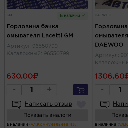
GM
DAEWOO
В наличии
Горловина бачка
Горловина
омывателя Lacetti GM
омывателя
DAEWOO
Артикул
:
96550799
Каталожный
:
96550799
Артикул
:
90
Каталожны
630.00
1306.60
-
+
-
Написать отзыв
Напи
Показать аналоги
Показ
в наличии
(ул.Коммунальная 43,
в наличии
(ул.