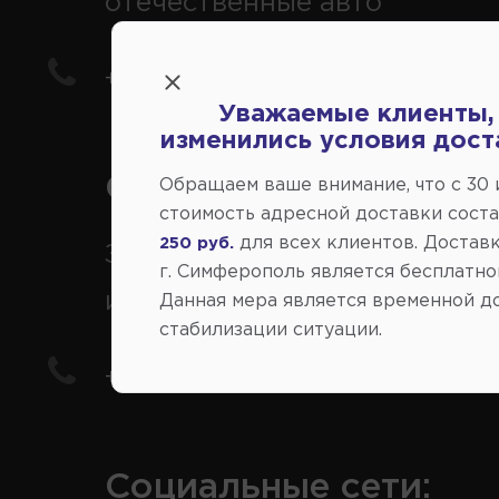
отечественные авто
+7(978) 206-206-5
Уважаемые клиенты,
изменились условия дост
Справочный центр:
Обращаем ваше внимание, что c 30
стоимость адресной доставки сост
для всех клиентов. Доставк
250 руб.
Заказ шин, дисков, запчасте
г. Симферополь является бесплатно
иномарки
Данная мера является временной д
стабилизации ситуации.
+7(978) 206-206-8
Социальные сети: