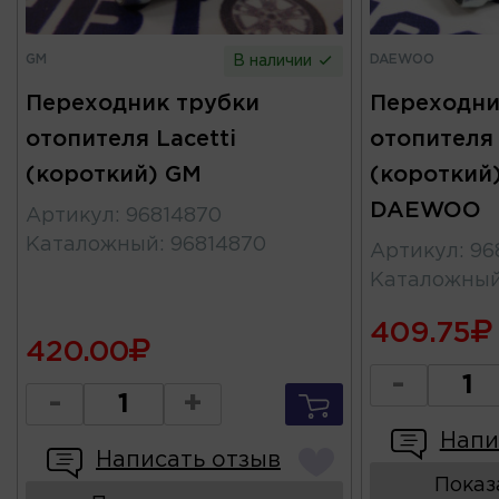
GM
DAEWOO
В наличии
Переходник трубки
Переходни
отопителя Lacetti
отопителя 
(короткий) GM
(короткий
DAEWOO
Артикул
:
96814870
Каталожный
:
96814870
Артикул
:
96
Каталожны
409.75
420.00
-
-
+
Напи
Написать отзыв
Показ