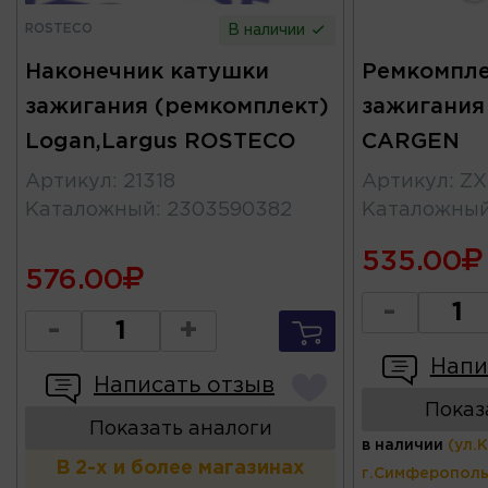
ROSTECO
В наличии
Наконечник катушки
Ремкомпле
зажигания (ремкомплект)
зажигания 
Logan,Largus ROSTECO
CARGEN
Артикул
:
21318
Артикул
:
ZX
Каталожный
:
2303590382
Каталожны
535.00
576.00
-
-
+
Напи
Написать отзыв
Показ
Показать аналоги
в наличии
(ул.
В 2-х и более магазинах
г.Симферополь