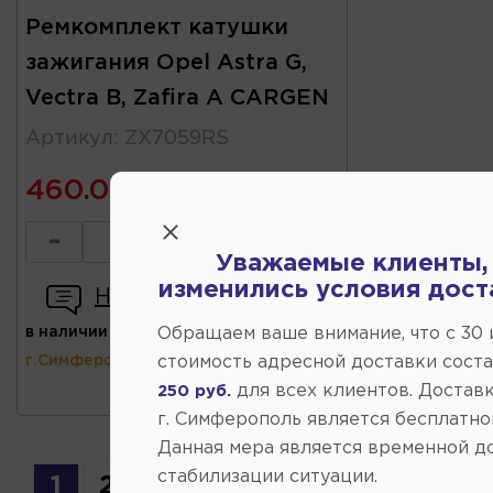
Ремкомплект катушки
зажигания Opel Astra G,
Vectra B, Zafira A CARGEN
Артикул
:
ZX7059RS
460.00
-
+
Уважаемые клиенты,
изменились условия дост
Написать отзыв
в наличии
(ул.Коммунальная 43,
Обращаем ваше внимание, что c 30
г.Симферополь)
стоимость адресной доставки сост
для всех клиентов. Доставк
250 руб.
г. Симферополь является бесплатно
Данная мера является временной д
стабилизации ситуации.
1
2