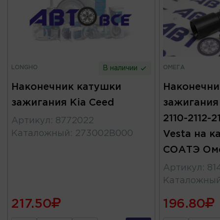
LONGHO
ОМЕГА
В наличии
Наконечник катушки
Наконечни
зажигания Kia Ceed
зажигания 
2110-2112-2
Артикул
:
8772022
Каталожный
:
273002B000
Vesta на к
СОАТЭ Ом
Артикул
:
81
Каталожны
217.50
196.80