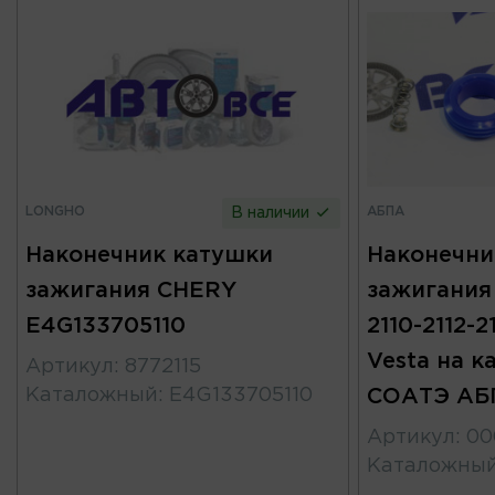
LONGHO
АБПА
В наличии
Наконечник катушки
Наконечни
зажигания CHERY
зажигания 
E4G133705110
2110-2112-2
Vesta на к
Артикул
:
8772115
Каталожный
:
E4G133705110
СОАТЭ АБ
Артикул
:
00
Каталожны