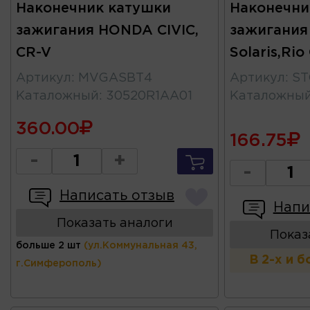
Наконечник катушки
Наконечни
зажигания HONDA CIVIC,
зажигания
CR-V
Solaris,Ri
Артикул
:
MVGASBT4
Артикул
:
ST
Каталожный
:
30520R1AA01
Каталожны
360.00
166.75
-
+
-
Написать отзыв
Напи
Показать аналоги
Показ
больше 2 шт
(ул.Коммунальная 43,
В 2-х и 
г.Симферополь)