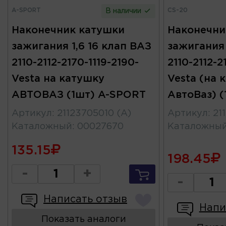
A-SPORT
CS-20
В наличии
Наконечник катушки
Наконечни
зажигания 1,6 16 клап ВАЗ
зажигания 
2110-2112-2170-1119-2190-
2110-2112-2
Vesta на катушку
Vesta (на 
АВТОВАЗ (1шт) A-SPORT
АвтоВаз) (
Артикул
:
21123705010 (A)
Артикул
:
21
Каталожный
:
00027670
Каталожны
135.15
198.45
-
+
-
Написать отзыв
Напи
Показать аналоги