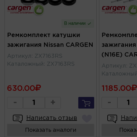
В наличии
Ремкомплект катушки
Ремкомпле
зажигания Nissan CARGEN
зажигания 
(N16E) CA
Артикул
:
ZX7163RS
Каталожный
:
ZX7163RS
Артикул
:
ZX
Каталожны
630.00
1185.00
-
+
-
Написать отзыв
Напи
Показать аналоги
Показ