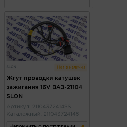
SLON
Нет в наличии
Жгут проводки катушек
зажигания 16V ВАЗ-21104
SLON
Артикул
:
211043724148S
Каталожный
:
211043724148
Напомнить о поступлении