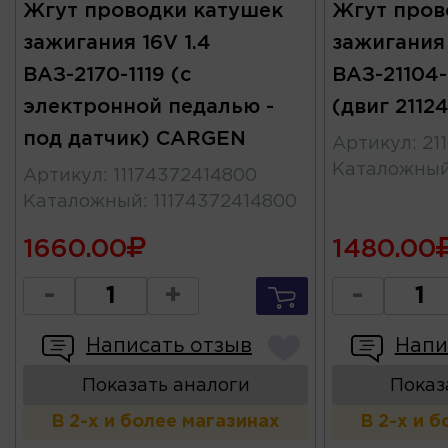
Жгут проводки катушек
Жгут пров
зажигания 16V 1.4
зажигания 
ВАЗ-2170-1119 (с
ВАЗ-21104-2
электронной педалью -
(двиг 211
под датчик) CARGEN
Артикул
:
21
Каталожны
Артикул
:
11174372414800
Каталожный
:
11174372414800
1660.00
1480.00
-
+
-
Написать отзыв
Напи
Показать аналоги
Показ
В 2-х и более магазинах
В 2-х и 