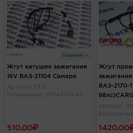
САМАРА
В наличии
Жгут катушек зажигания
Жгут пров
16V ВАЗ-21104 Самара
зажигания 
ВАЗ-2170-11
Артикул
:
5331
Каталожный
:
211043724143
98лс)CAR
Артикул
:
11
Каталожны
510.00
1420.00