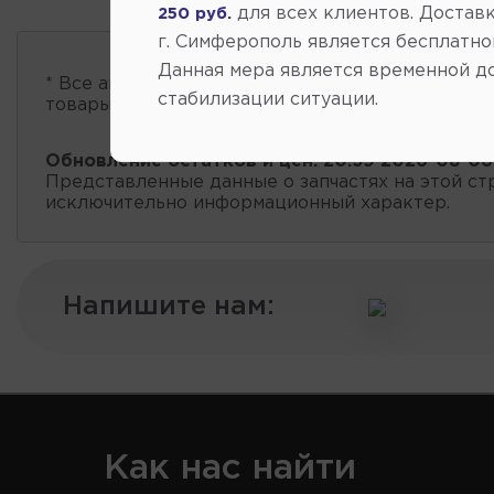
для всех клиентов. Доставк
250 руб.
г. Симферополь является бесплатно
Данная мера является временной д
* Все автозапчасти
есть в наличии
, обновление 
стабилизации ситуации.
товары проходит несколько раз в сутки.
Обновление остатков и цен:
20:59 2026-08-06
Представленные данные о запчастях на этой ст
исключительно информационный характер.
Напишите нам:
Как нас найти