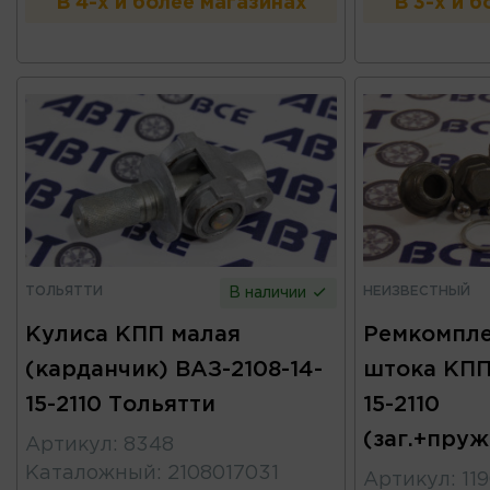
В 4-х и более магазинах
В 3-х и 
ТОЛЬЯТТИ
НЕИЗВЕСТНЫЙ
В наличии
Кулиса КПП малая
Ремкомпле
(карданчик) ВАЗ-2108-14-
штока КПП
15-2110 Тольятти
15-2110
(заг.+пру
Артикул
:
8348
Каталожный
:
2108017031
Артикул
:
11