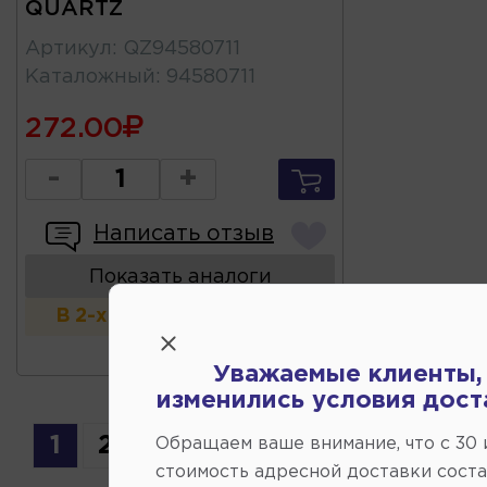
QUARTZ
Артикул
:
QZ94580711
Каталожный
:
94580711
272.00
-
+
Написать отзыв
Показать аналоги
В 2-х и более магазинах
Уважаемые клиенты,
изменились условия дост
1
2
3
4
5
6
7
Обращаем ваше внимание, что c 30
стоимость адресной доставки сост