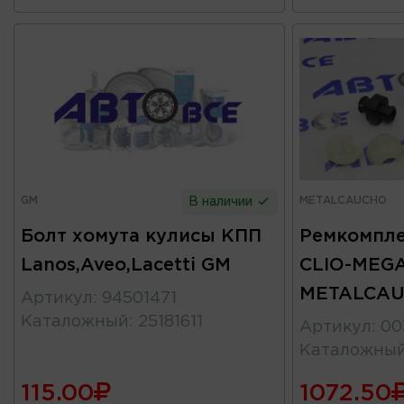
GM
METALCAUCHO
В наличии
Болт хомута кулисы КПП
Ремкомпле
Lanos,Aveo,Lacetti GM
CLIO-MEG
METALCA
Артикул
:
94501471
Каталожный
:
25181611
Артикул
:
00
Каталожны
115.00
1072.50