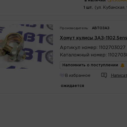
в наличии
(ул.Комм
1 шт.
(ул. Кубанская,
Производитель:
АВТОЗАЗ
Хомут кулисы ЗАЗ-1102,Sens
Артикул
номер
:
1102703027
Каталожный
номер
:
1102703
Напомнить о поступлении
В избранное
Написат
ожидается