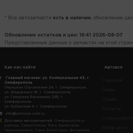
* Все автозапчасти
есть в наличии
, обновление цен
Обновление остатков и цен:
16:41 2026-08-07
Представленные данные о запчастях на этой стра
Как нас найти
Автовсе
Главный магазин: ул. Коммунальная 43, г.
О магазине
Симферополь
Переулок Строителей 2А, г. Симферополь
Скидки
ул. Федоренко 1В, г. Симферополь
ул. Генерала Васильева 29Б, г.
Отзывы
Симферополь
ул. Кубанская 9, г. Симферополь
Контакты
info@avtovse.com.ru
Статьи и новост
Доставка автозапчастей
, Симферополь и
районы, Севастополь, Ялта, Евпатория,
Выбор цвета
Черноморское, Саки, Белогорск, Феодосия,