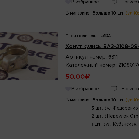
В избранное
Написат
В магазине:
больше 10 шт
(ул.К
Производитель:
LADA
Хомут кулисы ВАЗ-2108-09-
Артикул
номер
:
6311
Каталожный
номер
:
2108017
50.00
В избранное
Написат
В магазине:
больше 10 шт
(ул.К
3 шт.
(ул.Федоренко 
2 шт.
(Переулок Стр
1 шт.
(ул. Кубанская,