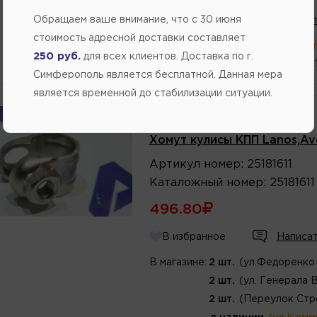
Обращаем ваше внимание, что c 30 июня
В избранное
Написат
стоимость адресной доставки составляет
В магазине:
в наличии
(ул.Комм
250 руб.
для всех клиентов. Доставка по г.
1 шт.
(ул.Федоренко 
Симферополь является бесплатной. Данная мера
является временной до стабилизации ситуации.
Производитель:
GM
Хомут кулисы КПП Lanos,Av
Артикул
номер
:
25181611
Каталожный
номер
:
25181611
496.80
В избранное
Написат
В магазине:
2 шт.
(ул.Федоренко 
2 шт.
(ул. Генерала 
2 шт.
(Переулок Стр