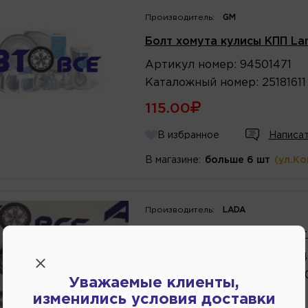
Производитель:
GM
Болт хомута кулисы КПП Lan
Артикул
номер
:
94501471
Каталожный
номер
:
25181611
115.00
В избранное
Написат
В магазине:
больше 6 шт
(ул.К
Производитель:
LADA
Хомут кулисы ВАЗ-2123 Ав
Артикул
номер
:
2123017031
Каталожный
номер
:
2123017
Уважаемые клиенты,
изменились условия доставки
223.75