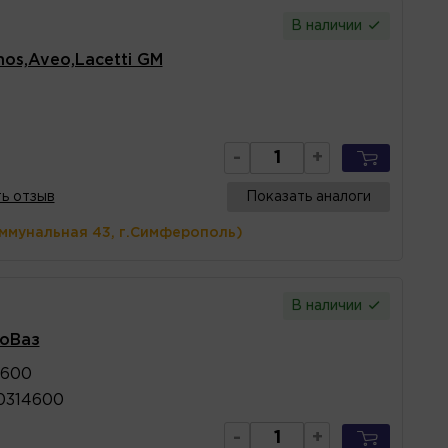
В наличии
os,Aveo,Lacetti GM
-
+
ь отзыв
Показать аналоги
оммунальная 43, г.Симферополь)
В наличии
тоВаз
4600
0314600
-
+