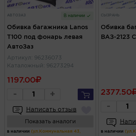
АВТОЗАЗ
СЫЗРАНЬ
В наличии
Обивка багажника Lanos
Обивка ба
T100 под фонарь левая
ВАЗ-2123 
АвтоЗаз
Артикул
:
96236073
Каталожный
:
96273294
1197.00
2377.50
-
+
-
Написать отзыв
Напи
Показать аналоги
в наличии
(ул.Коммунальная 43,
в наличии
(ул.