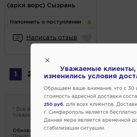
(арки ворс) Сызрань
Напомнить о поступлении
Написать отзыв
Уважаемые клиенты,
1
2
изменились условия дост
Обращаем ваше внимание, что c 30
стоимость адресной доставки сост
для всех клиентов. Доставк
250 руб.
* Все автозапчасти
есть в наличии
, обновление 
г. Симферополь является бесплатно
товары проходит несколько раз в сутки.
Данная мера является временной д
стабилизации ситуации.
Обновление остатков и цен:
12:41 2026-08-07
Представленные данные о запчастях на этой ст