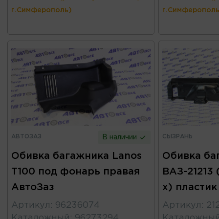
г.Симферополь)
г.Симферополь
АВТОЗАЗ
СЫЗРАНЬ
В наличии
Обивка багажника Lanos
Обивка ба
T100 под фонарь правая
ВАЗ-21213 
АвтоЗаз
х) пласти
Артикул
:
96236074
Артикул
:
21
Каталожный
:
96273294
Каталожны