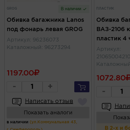
GROG
ПЛАСТИК
В наличии
Обивка багажника Lanos
Обивка ба
под фонарь левая GROG
ВАЗ-2106 
пластик 4 
Артикул
:
96236073
Каталожный
:
96273294
Артикул
:
21065004210
Каталожны
1197.00
1072.80
-
+
-
Написать отзыв
Напи
Показать аналоги
Показ
в наличии
(ул.Коммунальная 43,
В 2-х и 
г.Симферополь)