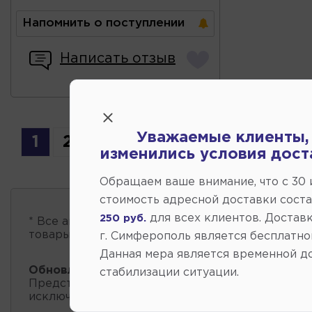
Напомнить о поступлении
Написать отзыв
Уважаемые клиенты,
1
2
изменились условия дост
Обращаем ваше внимание, что c 30
стоимость адресной доставки сост
для всех клиентов. Доставк
250 руб.
* Все автозапчасти
есть в наличии
, обновление 
товары проходит несколько раз в сутки.
г. Симферополь является бесплатно
Данная мера является временной д
Обновление остатков и цен:
13:39 2026-08-07
стабилизации ситуации.
Представленные данные о запчастях на этой ст
исключительно информационный характер.