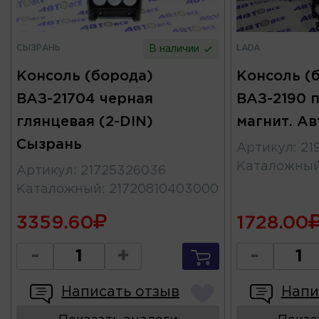
СЫЗРАНЬ
LADA
В наличии
Консоль (борода)
Консоль (
ВАЗ-21704 черная
ВАЗ-2190 п
глянцевая (2-DIN)
магнит. Ав
Сызрань
Артикул
:
21
Каталожны
Артикул
:
21725326036
Каталожный
:
21720810403000
3359.60
1728.00
-
+
-
Написать отзыв
Напи