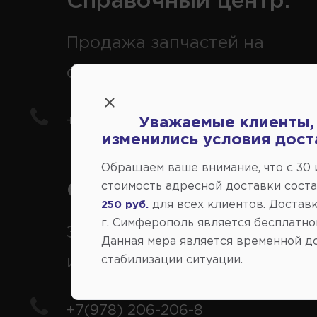
Справочный центр:
Продажа запчастей на
отечественные авто
+7(978) 206-206-5
Уважаемые клиенты,
изменились условия дост
Обращаем ваше внимание, что c 30
Справочный центр:
стоимость адресной доставки сост
для всех клиентов. Доставк
250 руб.
г. Симферополь является бесплатно
Заказ шин, дисков, запчасте
Данная мера является временной д
иномарки
стабилизации ситуации.
+7(978) 206-206-8