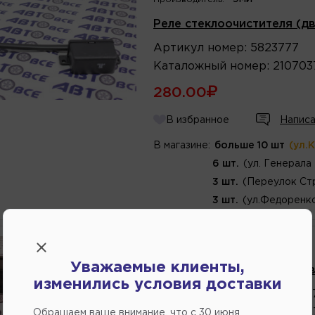
Реле стеклоочистителя (дв
Артикул
номер
:
5823777
Каталожный
номер
:
210703
280.00
В избранное
Написа
В магазине:
больше 10 шт
(ул.
6 шт.
(ул. Генерала
3 шт.
(Переулок Ст
3 шт.
(ул.Федоренко
Производитель:
АП
Уважаемые клиенты,
Реле стеклоочистителя (д
изменились условия доставки
Артикул
номер
:
210703747
Каталожный
номер
:
210703
Обращаем ваше внимание, что c 30 июня