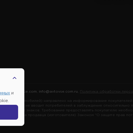
2026 |
Автовсе.com
,
info@avtovse.com.ru
,
Политика обработки персо
анных
и
марок автомобилей) направлено на информирование покупателей о
kie.
я информация не вводит потребителей в заблуждение относительно 
ных товарных знаков. Требование предоставлять покупателю необх
зложено на продавца (изготовителя) Законом "О защите прав потре