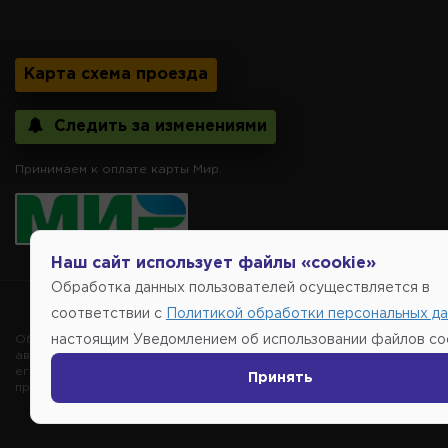
Карта схема проезда
Следить за изменениями
Принимаем к оплате карты Мир.
Наш сайт использует файлы «cookie»
Обработка данных пользователей осуществляется в
Copyright @2014-
соответствии с
Политикой обработки персональных д
Обращаем внимание, указание ТОВАРНЫХ ЗНАКОВ (наименований 
настоящим Уведомлением об использовании файлов coo
автомобиля, то есть на потребительские свойства товара. Данна
его производителе, не нарушает права правообладателей указан
Принять
продаже, обеспечивающую возможность их правильного выбора во