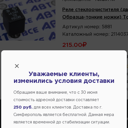
Реле стеклоочистителя (дв
Образца-тонкие ножки) Т
Артикул
номер
:
5881
Каталожный
номер
:
211403
215.00
В избранное
Написа
В магазине:
больше 10 шт
(ул.
Уважаемые клиенты,
5 шт.
(ул.Федоренко
изменились условия доставки
2 шт.
(Переулок Ст
1 шт.
(ул. Кубанская
Обращаем ваше внимание, что c 30 июня
стоимость адресной доставки составляет
250 руб.
для всех клиентов. Доставка по г.
Симферополь является бесплатной. Данная мера
Справочный центр:
Справочный це
является временной до стабилизации ситуации.