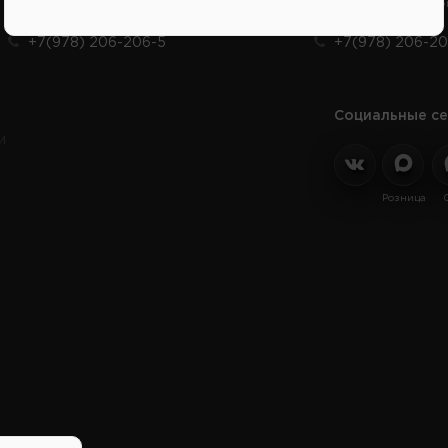
Продажа запчастей на отечественные авто
Заказ шин, диско
+7(978) 206-206-5
+7(978) 206-20
Социальные се
и
Розница