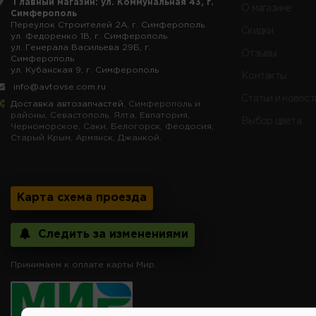
Главный магазин: ул. Коммунальная 43, г.
О магазине
Симферополь
Переулок Строителей 2А, г. Симферополь
Скидки
ул. Федоренко 1В, г. Симферополь
ул. Генерала Васильева 29Б, г.
Отзывы
Симферополь
ул. Кубанская 9, г. Симферополь
Контакты
info@avtovse.com.ru
Статьи и новост
Доставка автозапчастей
, Симферополь и
районы, Севастополь, Ялта, Евпатория,
Выбор цвета
Черноморское, Саки, Белогорск, Феодосия,
Старый Крым, Армянск, Джанкой.
Карта схема проезда
Следить за изменениями
Принимаем к оплате карты Мир.