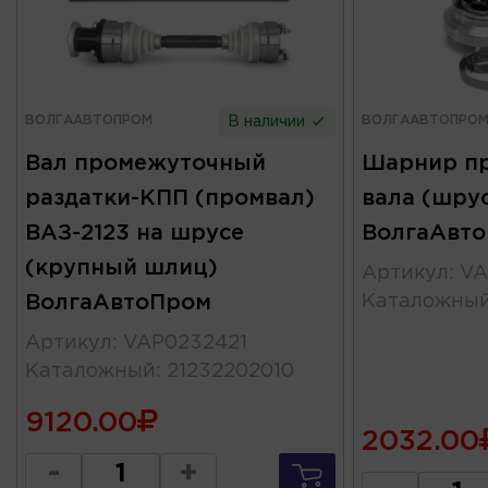
ВОЛГААВТОПРОМ
ВОЛГААВТОПРО
В наличии
Вал промежуточный
Шарнир п
раздатки-КПП (промвал)
вала (шрус
ВАЗ-2123 на шрусе
ВолгаАвт
(крупный шлиц)
Артикул
:
VA
ВолгаАвтоПром
Каталожны
Артикул
:
VAP0232421
Каталожный
:
21232202010
9120.00
2032.00
-
+