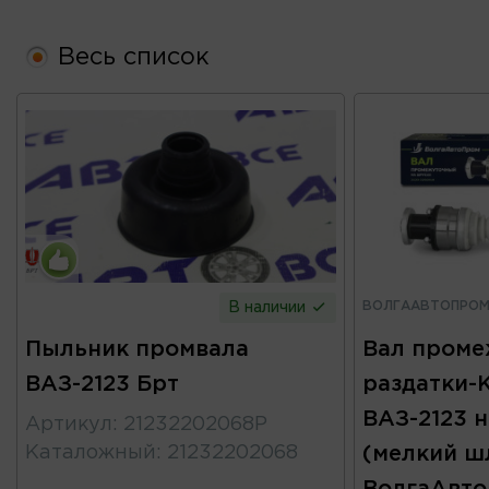
Весь список
ВОЛГААВТОПРО
В наличии
Пыльник промвала
Вал пром
ВАЗ-2123 Брт
раздатки-
ВАЗ-2123 
Артикул
:
21232202068Р
Каталожный
:
21232202068
(мелкий ш
ВолгаАвт