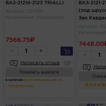
ВАЗ-21214-2123 TRIALLI
ВАЗ-2121-2
(под шрус
Артикул
:
CD7001
Каталожный
:
212142201160
Зао Карда
Артикул
:
21
Каталожны
7566.75
7448.00
-
+
-
Написать отзыв
Напи
Показать аналоги
Показ
в наличии
(ул.Коммунальная 43,
В 2-х и 
г.Симферополь)