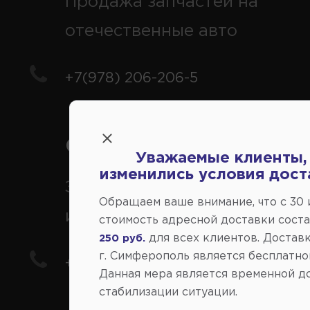
Продажа запчастей на
отечественные авто
+7(978) 206-206-5
Справочный центр:
Уважаемые клиенты,
изменились условия дост
Заказ шин, дисков, запчасте
Обращаем ваше внимание, что c 30
иномарки
стоимость адресной доставки сост
для всех клиентов. Доставк
250 руб.
г. Симферополь является бесплатно
+7(978) 206-206-8
Данная мера является временной д
стабилизации ситуации.