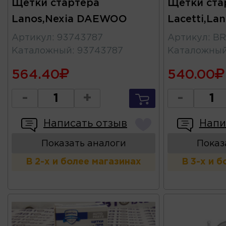
Щетки стартера
Щетки ста
Lanos,Nexia DAEWOO
Lacetti,La
Артикул
:
93743787
Артикул
:
BR
Каталожный
:
93743787
Каталожны
564.40
540.00
-
+
-
Написать отзыв
Напи
Показать аналоги
Показ
В 2-х и более магазинах
В 3-х и 