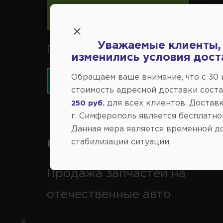
Следить за изменениями
Уважаемые клиенты,
Принимаем к оплате карты 
изменились условия дост
Обращаем ваше внимание, что c 30
стоимость адресной доставки сост
для всех клиентов. Доставк
250 руб.
г. Симферополь является бесплатно
Данная мера является временной д
Справочный центр:
стабилизации ситуации.
Продажа запчастей на
отечественные авто