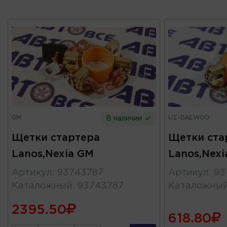
GM
UZ-DAEWOO
В наличии
Щетки стартера
Щетки ста
Lanos,Nexia GM
Lanos,Nex
Артикул
:
93743787
Артикул
:
93
Каталожный
:
93743787
Каталожны
2395.50
618.80