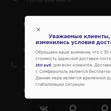
Справочный центр:
Уважаемые клиенты,
Заказ шин, дисков, запчасте
изменились условия дост
иномарки
Обращаем ваше внимание, что c 30
стоимость адресной доставки сост
для всех клиентов. Доставк
250 руб.
+7(978) 206-206-8
г. Симферополь является бесплатно
Данная мера является временной д
стабилизации ситуации.
Социальные сети: