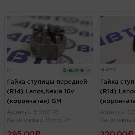
GM
QUARTZ
В наличии
Гайка ступицы передней
Гайка сту
(R14) Lanos,Nexia 16v
(R14) Lano
(корончатая) GM
(корончат
Артикул
:
94515178
Артикул
:
QZ
Каталожный
:
94515178
Каталожны
295.00
220.00