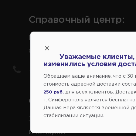
Справочный центр:
Продажа запчастей на
отечественные авто
Уважаемые клиенты,
изменились условия дост
+7(978) 206-206-5
Обращаем ваше внимание, что c 30
стоимость адресной доставки сост
для всех клиентов. Доставк
250 руб.
Справочный центр:
г. Симферополь является бесплатно
Данная мера является временной д
стабилизации ситуации.
Заказ шин, дисков, запчасте
иномарки