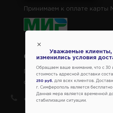
Принимаем к оплате карты 
Уважаемые клиенты,
Справочный центр:
изменились условия дост
Обращаем ваше внимание, что c 30
Продажа запчастей на
стоимость адресной доставки сост
для всех клиентов. Доставк
250 руб.
отечественные авто
г. Симферополь является бесплатно
Данная мера является временной д
+7(978) 206-206-5
стабилизации ситуации.