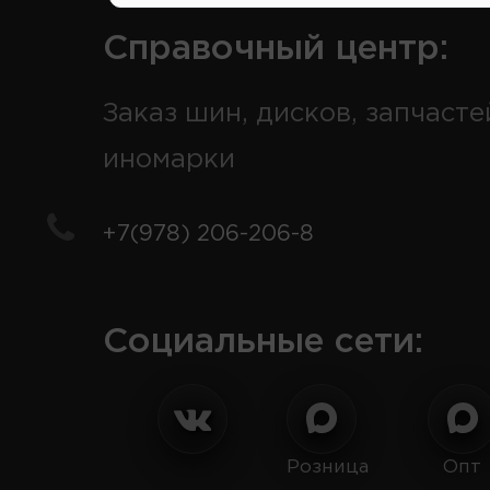
Справочный центр:
Заказ шин, дисков, запчасте
иномарки
+7(978) 206-206-8
Социальные сети:
Розница
Опт