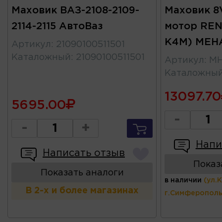
Маховик ВАЗ-2108-2109-
Маховик 8V
2114-2115 АвтоВаз
мотор REN
K4M) MEH
Артикул
:
21090100511501
Каталожный
:
21090100511501
Артикул
:
MH
Каталожны
13097.70
5695.00
-
-
+
Напи
Написать отзыв
Показ
Показать аналоги
в наличии
(ул.
В 2-х и более магазинах
г.Симферополь