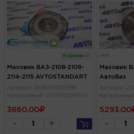
LADA
В наличии
Маховик ВАЗ-2108-2109-
Маховик В
2114-2115 AVTOSTANDART
АвтоВаз
Артикул
:
21090100511588
Артикул
:
21
Каталожный
:
21090100511501
Каталожны
3660.00
5293.00
-
+
-