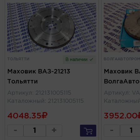
ТОЛЬЯТТИ
ВОЛГААВТОПРО
В наличии
Маховик ВАЗ-21213
Маховик В
Тольятти
ВолгаАвт
Артикул
:
212131005115
Артикул
:
VA
Каталожный
:
212131005115
Каталожны
4048.35
3952.00
-
+
-