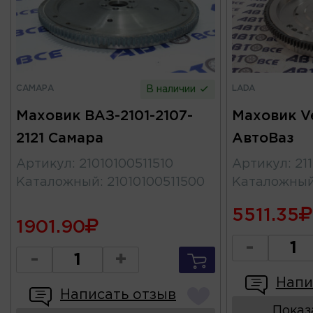
САМАРА
LADA
В наличии
Маховик ВАЗ-2101-2107-
Маховик Ve
2121 Самара
АвтоВаз
Артикул
:
21010100511510
Артикул
:
21
Каталожный
:
21010100511500
Каталожны
5511.35
1901.90
-
-
+
Напи
Написать отзыв
Показ