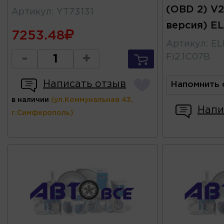
(OBD 2) V2
Артикул
:
YT73131
версия) E
7253.48
Артикул
:
EL
-
+
Fi2.1С07B
Написать отзыв
Напомнить 
в наличии
(ул.Коммунальная 43,
Напи
г.Симферополь)