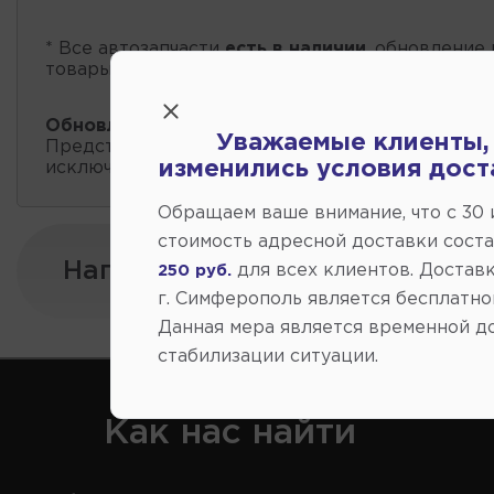
* Все автозапчасти
есть в наличии
, обновление 
товары проходит несколько раз в сутки.
Обновление остатков и цен:
18:41 2026-08-07
Уважаемые клиенты,
Представленные данные о запчастях на этой ст
изменились условия дост
исключительно информационный характер.
Обращаем ваше внимание, что c 30
стоимость адресной доставки сост
Напишите нам:
для всех клиентов. Доставк
250 руб.
г. Симферополь является бесплатно
Данная мера является временной д
стабилизации ситуации.
Как нас найти