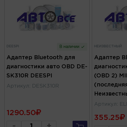
DEESPI
НЕИЗВЕСТНЫЙ
В наличии
Адаптер Bluetooth для
Адаптер Bl
диагностики авто OBD DE-
диагности
SK310R DEESPI
(OBD 2) MIN
(последня
Артикул
:
DESK310R
Неизвестн
Артикул
:
EL
1290.50
355.25
-
+