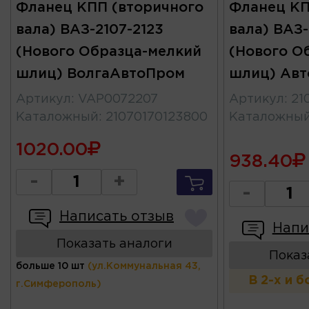
Фланец КПП (вторичного
Фланец КП
вала) ВАЗ-2107-2123
вала) ВАЗ-
(Нового Образца-мелкий
(Нового О
шлиц) ВолгаАвтоПром
шлиц) Авт
Артикул
:
VAP0072207
Артикул
:
21
Каталожный
:
21070170123800
Каталожны
1020.00
938.40
-
+
-
Написать отзыв
Напи
Показать аналоги
Показ
больше 10 шт
(ул.Коммунальная 43,
В 2-х и 
г.Симферополь)