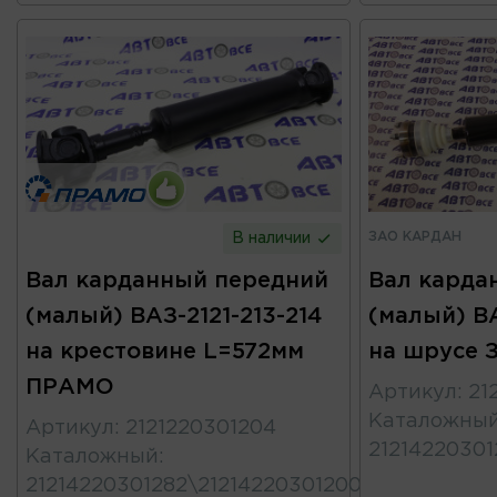
ЗАО КАРДАН
В наличии
Вал карданный передний
Вал карда
(малый) ВАЗ-2121-213-214
(малый) ВА
на крестовине L=572мм
на шрусе 
ПРАМО
Артикул
:
21
Каталожны
Артикул
:
2121220301204
21214220301
Каталожный
:
21214220301282\21214220301200\21214220301