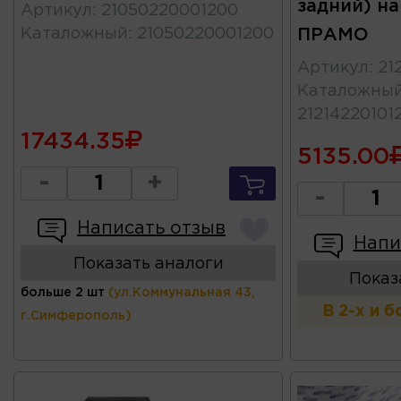
задний) на
Артикул
:
21050220001200
Каталожный
:
21050220001200
ПРАМО
Артикул
:
21
Каталожны
21214220101
17434.35
5135.00
-
+
-
Написать отзыв
Напи
Показать аналоги
Показ
больше 2 шт
(ул.Коммунальная 43,
В 2-х и 
г.Симферополь)