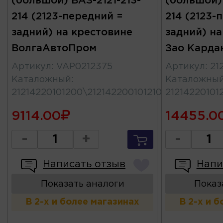
(большой) ВАЗ-2121-213-
(большой) 
214 (2123-передний =
214 (2123-
задний) на крестовине
задний) на
ВолгаАвтоПром
Зао Карда
Артикул
:
VAP0212375
Артикул
:
21
Каталожный
:
Каталожны
21214220101200\212142200101210\2123022010
21214220101
9114.00
14455.0
-
+
-
Написать отзыв
Напи
Показать аналоги
Показ
В 2-х и более магазинах
В 2-х и 