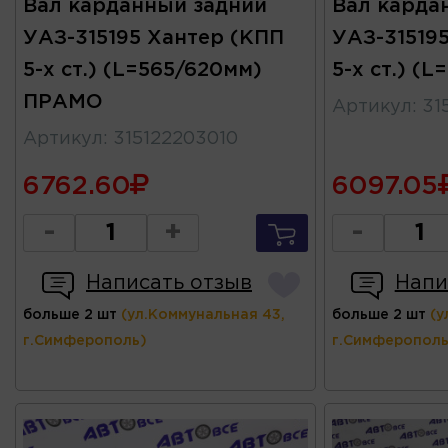
Вал карданный задний
Вал карда
УАЗ-315195 Хантер (КПП
УАЗ-31519
5-х ст.) (L=565/620мм)
5-х ст.) (
ПРАМО
Артикул
:
31
Артикул
:
315122203010
6762.60
6097.05
-
+
-
Написать отзыв
Напи
больше 2 шт
(ул.Коммунальная 43,
больше 2 шт
(у
г.Симферополь)
г.Симферополь