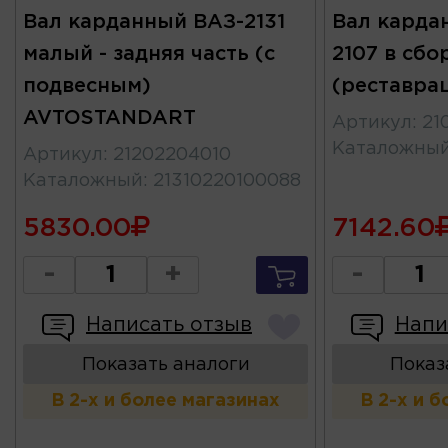
Вал карданный ВАЗ-2131
Вал карда
малый - задняя часть (с
2107 в сбо
подвесным)
(реставра
AVTOSTANDART
Артикул
:
21
Каталожны
Артикул
:
21202204010
Каталожный
:
21310220100088
5830.00
7142.60
-
+
-
Написать отзыв
Напи
Показать аналоги
Показ
В 2-х и более магазинах
В 2-х и 