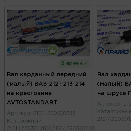
В наличии
Вал карданный передний
Вал карда
(малый) ВАЗ-2121-213-214
(малый) ВА
на крестовине
на шрусе
AVTOSTANDART
Артикул
:
21
Каталожны
Артикул
:
21214220301288
21214220301
Каталожный
:
21214220301282\21214220301200\21214220301