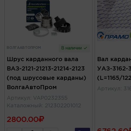
ВОЛГААВТОПРОМ
В наличии
Шрус карданного вала
Вал карда
ВАЗ-2121-21213-21214-2123
УАЗ-3162-
(под шрусовые карданы)
(L=1165/1
ВолгаАвтоПром
Артикул
:
31
Артикул
:
VAP0232355
Каталожный
:
212302201012
2800.00