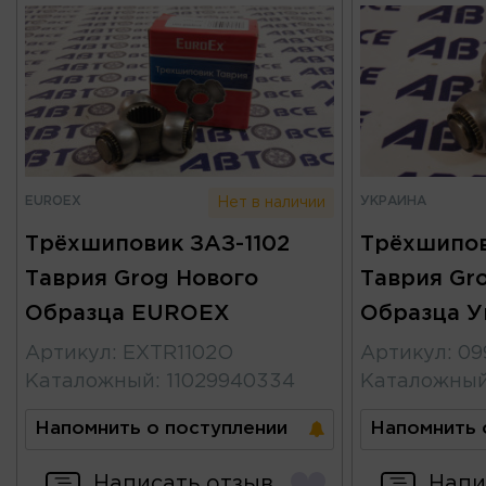
EUROEX
УКРАИНА
Нет в наличии
Трёхшиповик ЗАЗ-1102
Трёхшипов
Таврия Grog Нового
Таврия Gr
Образца EUROEX
Образца У
Артикул
:
EXTR1102O
Артикул
:
09
Каталожный
:
11029940334
Каталожны
Напомнить о поступлении
Напомнить 
Написать отзыв
Напи