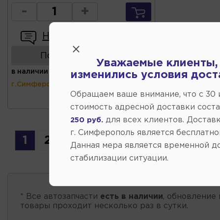
-
+
Написать отзыв
Показать аналоги
Уважаемые клиенты,
в наличии
(ул.Коммунальная 43,
изменились условия дост
г.Симферополь)
Обращаем ваше внимание, что c 30
стоимость адресной доставки сост
для всех клиентов. Доставк
250 руб.
г. Симферополь является бесплатно
1
2
Данная мера является временной д
стабилизации ситуации.
* Все автозапчасти
есть в наличии
, обновление 
товары проходит несколько раз в сутки.