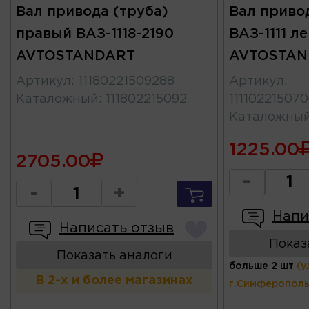
Вал привода (труба)
Вал привод
правый ВАЗ-1118-2190
ВАЗ-1111 л
AVTOSTANDART
AVTOSTAN
Артикул
:
11180221509288
Артикул
:
Каталожный
:
111802215092
11110221507
Каталожны
1225.00
2705.00
-
-
+
Напи
Написать отзыв
Показ
Показать аналоги
больше 2 шт
(у
В 2-х и более магазинах
г.Симферополь