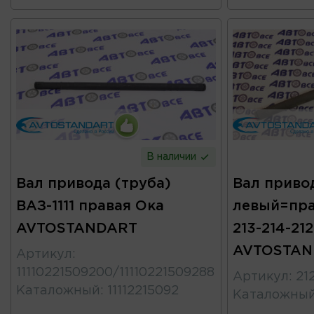
В наличии
Вал привода (труба)
Вал привод
ВАЗ-1111 правая Ока
левый=пра
AVTOSTANDART
213-214-21
AVTOSTAN
Артикул
:
11110221509200/11110221509288
Артикул
:
21
Каталожный
:
11112215092
Каталожны