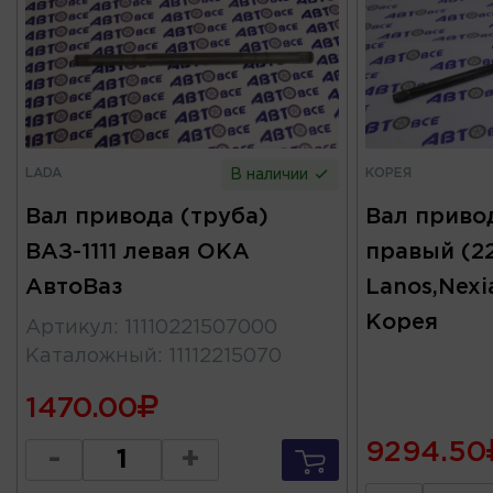
LADA
КОРЕЯ
В наличии
Вал привода (труба)
Вал привод
ВАЗ-1111 левая ОКА
правый (2
АвтоВаз
Lanos,Nex
Корея
Артикул
:
11110221507000
Каталожный
:
11112215070
1470.00
9294.50
-
+