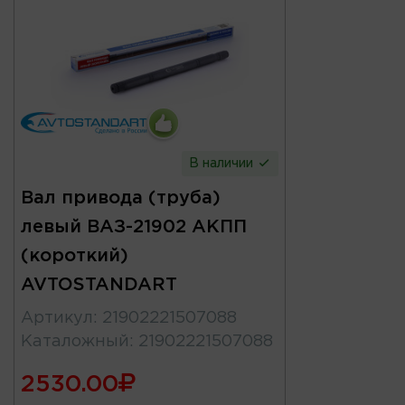
В наличии
Вал привода (труба)
левый ВАЗ-21902 АКПП
(короткий)
AVTOSTANDART
Артикул
:
21902221507088
Каталожный
:
21902221507088
2530.00