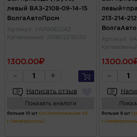
левый ВАЗ-2108-09-14-15
левый=пра
ВолгаАвтоПром
213-214-21
ВолгаАвт
Артикул
:
VAP0082242
Каталожный
:
210802215070
Артикул
:
VA
Каталожны
1300.00
1300.00
-
+
-
Написать отзыв
Напи
Показать аналоги
Показ
больше 10 шт
(ул.Коммунальная 43,
больше 8 шт
(у
г.Симферополь)
г.Симферополь