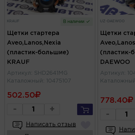
KRAUF
UZ-DAEWOO
В наличии
Щетки стартера
Щетки ста
Aveo,Lanos,Nexia
Aveo,Lanos
(пластик-большие)
(пластик-
KRAUF
DAEWOO
Артикул
:
SHD2641MG
Артикул
:
10
Каталожный
:
10475107
Каталожны
502.50
778.40
-
+
-
Написать отзыв
Напи