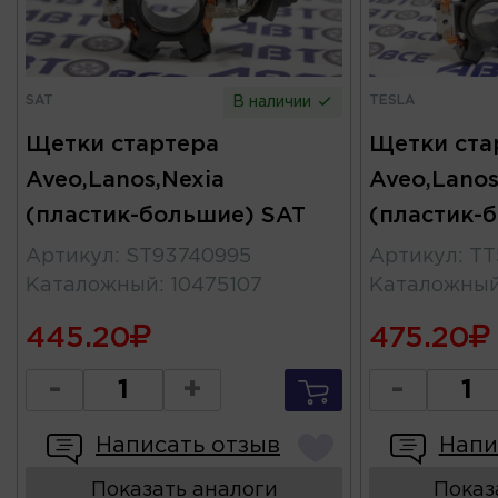
SAT
TESLA
В наличии
Щетки стартера
Щетки ста
Aveo,Lanos,Nexia
Aveo,Lanos
(пластик-большие) SAT
(пластик-
Артикул
:
ST93740995
Артикул
:
TT
Каталожный
:
10475107
Каталожны
445.20
475.20
-
+
-
Написать отзыв
Напи
Показать аналоги
Показ