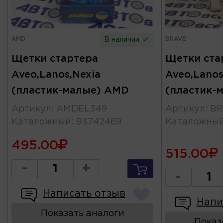
AMD
BRAVE
В наличии
Щетки стартера
Щетки ста
Aveo,Lanos,Nexia
Aveo,Lanos
(пластик-малые) AMD
(пластик-
Артикул
:
AMDEL349
Артикул
:
BR
Каталожный
:
93742469
Каталожны
495.00
515.00
-
+
-
Написать отзыв
Напи
Показать аналоги
Показ