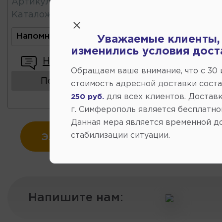
Артикул
:
U1307021
Каталожный
:
96963482
Напомнить о поступлении
Уважаемые клиенты,
изменились условия дост
Написать отзыв
Обращаем ваше внимание, что c 30
Показать аналоги
стоимость адресной доставки сост
для всех клиентов. Доставк
250 руб.
г. Симферополь является бесплатно
Данная мера является временной д
стабилизации ситуации.
ЭЛЕКТРООБОРУДОВАНИЕ АВТ
Напишите нам: