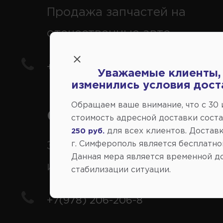
Продажа запчастей на
отечественные авто
+7(978) 206-206-5
Уважаемые клиенты,
изменились условия дост
Обращаем ваше внимание, что c 30
Справочный центр:
стоимость адресной доставки сост
для всех клиентов. Доставк
250 руб.
Заказ шин, дисков, запчасте
г. Симферополь является бесплатно
Данная мера является временной д
иномарки
стабилизации ситуации.
+7(978) 206-206-8