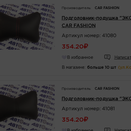
Производитель:
CAR FASHION
Подголовник-подушка "ЭК
CAR FASHION
Артикул
номер
:
41080
354.20
В избранное
Написат
В магазине:
больше 10 шт
(ул.К
Производитель:
CAR FASHION
Подголовник-подушка "ЭК
Артикул
номер
:
41081
354.20
В избранное
Написат