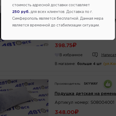
стоимость адресной доставки составляет
Производитель:
SKYWAY
250 руб.
для всех клиентов. Доставка по г.
Симферополь является бесплатной. Данная мера
Подушка на подголовник S
является временной до стабилизации ситуации.
(строчка красная)
Артикул
номер
:
S08003002
398.75
В избранное
Написат
В магазине:
больше 4 шт
(ул.К
Производитель:
SKYWAY
Подушка детская на ремен
Артикул
номер
:
S08004001
348.00