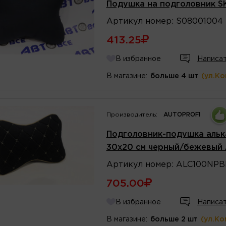
Подушка на подголовник S
Артикул
номер
:
S08001004
413.25
В избранное
Написат
В магазине:
больше 4 шт
(ул.К
Производитель:
AUTOPROFI
Подголовник-подушка альк
30х20 см черный/бежевый
Артикул
номер
:
ALC100NPB
705.00
В избранное
Написат
В магазине:
больше 2 шт
(ул.Ко