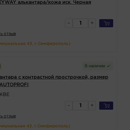
KYWAY алькантара/кожа иск. Черная
-
+
ь отзыв
оммунальная 43, г.Симферополь)
В наличии
антара с контрастной прострочкой, размер
 AUTOPROFI
KBE
-
+
ь отзыв
ммунальная 43, г.Симферополь)