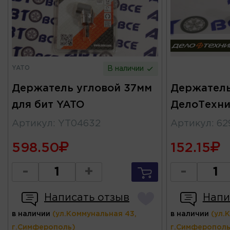
YATO
В наличии
Держатель угловой 37мм
Держатель 
для бит YATO
ДелоТехни
Артикул
:
YT04632
Артикул
:
62
598.50
152.15
-
+
-
Написать отзыв
Напи
в наличии
(ул.Коммунальная 43,
в наличии
(ул.
г.Симферополь)
г.Симферополь