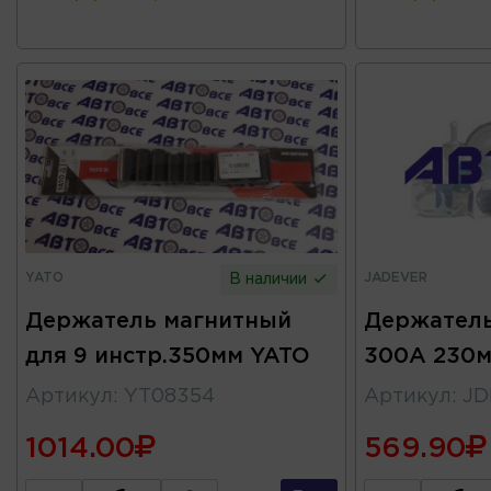
YATO
JADEVER
В наличии
Держатель магнитный
Держатель
для 9 инстр.350мм YATO
300А 230
Артикул
:
YT08354
Артикул
:
JD
1014.00
569.90