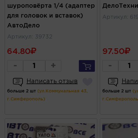
шуроповёрта 1/4 (адаптер
ДелоТехни
для головок и вставок)
Артикул
:
61
АвтоДело
Артикул
:
39732
64.80
97.50
-
+
-
Написать отзыв
Напи
больше 2 шт
(ул.Коммунальная 43,
больше 2 шт
(у
г.Симферополь)
г.Симферополь