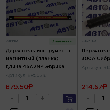
ЭВРИКА
СИБРТЕХ
В наличии
Держатель инструмента
Держатель
магнитный (планка)
300А Сибр
длина 457.2мм Эврика
Артикул
:
91
Артикул
:
ER55318
679.50
214.67
-
+
-