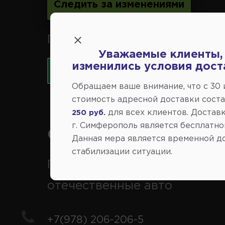
Следить за изменениями
Принимаем к оплате карты 
Уважаемые клиенты,
изменились условия дост
Обращаем ваше внимание, что c 30
стоимость адресной доставки сост
для всех клиентов. Доставк
250 руб.
г. Симферополь является бесплатно
Справочный центр:
Данная мера является временной д
стабилизации ситуации.
Продажа запчастей на
отечественные авто
+7(978) 206-206-5