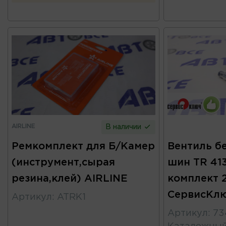
AIRLINE
В наличии
Ремкомплект для Б/Камер
Вентиль б
(инструмент,сырая
шин TR 413
резина,клей) AIRLINE
комплект 
СервисКл
Артикул
:
ATRK1
Артикул
:
73