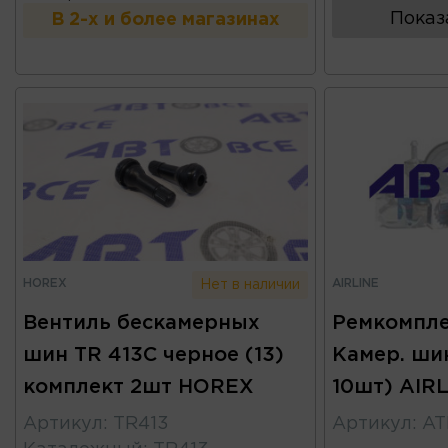
Показ
В 2-х и более магазинах
HOREX
AIRLINE
Нет в наличии
Вентиль бескамерных
Ремкомпле
шин TR 413C черное (13)
Камер. ши
комплект 2шт HOREX
10шт) AIR
Артикул
:
TR413
Артикул
:
AT