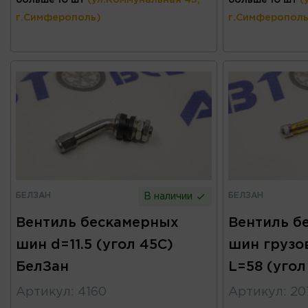
больше 10 шт
(ул.Коммунальная 43,
больше 10 шт
(
г.Симферополь)
г.Симферополь
БЕЛЗАН
БЕЛЗАН
В наличии
Вентиль бескамерных
Вентиль б
шин d=11.5 (угол 45С)
шин грузов
БелЗан
L=58 (угол
Артикул
:
4160
Артикул
:
20