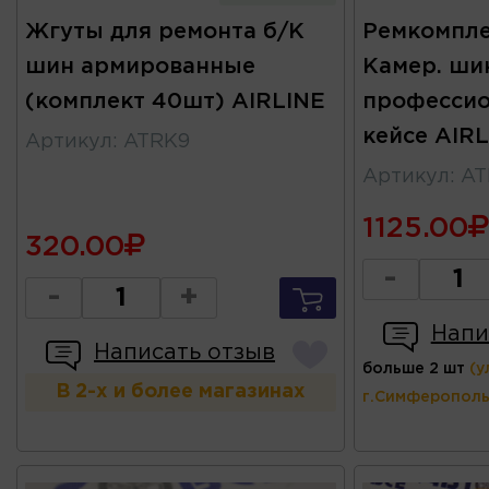
Жгуты для ремонта б/К
Ремкомпле
шин армированные
Камер. ши
(комплект 40шт) AIRLINE
профессио
кейсе AIR
Артикул
:
ATRK9
Артикул
:
AT
1125.00
320.00
-
-
+
Напи
Написать отзыв
больше 2 шт
(у
В 2-х и более магазинах
г.Симферополь