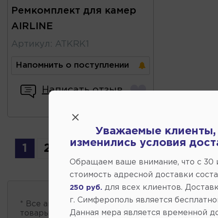
Ремкомплект для камер
AIRLINE
Артикул
:
ATKRK1
Напомнить о поступлении
Написать отзыв
Уважаемые клиенты,
изменились условия дост
1
2
Обращаем ваше внимание, что c 30
стоимость адресной доставки сост
для всех клиентов. Доставк
250 руб.
г. Симферополь является бесплатно
* Все автозапчасти
есть в наличии
, обновление 
Данная мера является временной д
товары проходит несколько раз в сутки.