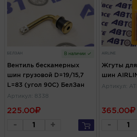
БЕЛЗАН
AIRLINE
В наличии
Вентиль бескамерных
Жгуты для
шин грузовой D=19/15,7
шин AIRLI
L=83 (угол 90С) БелЗан
Артикул
:
AT
Артикул
:
8338
225.00
365.00
-
+
-