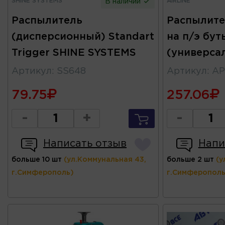
SHINE SYSTEMS
AIRLINE
В наличии
Распылитель
Распылите
(дисперсионный) Standart
на п/э бут
Trigger SHINE SYSTEMS
(универса
Артикул
:
SS648
Артикул
:
AP
79.75
257.06
-
+
-
Написать отзыв
Напи
больше 10 шт
(ул.Коммунальная 43,
больше 2 шт
(у
г.Симферополь)
г.Симферополь