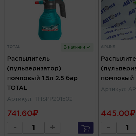
TOTAL
AIRLINE
В наличии
Распылитель
Распылите
(пульверизатор)
(пульвери
помповый 1.5л 2.5 бар
помповый 
TOTAL
Артикул
:
AP
Артикул
:
THSPP201502
741.60
445.00
-
+
-