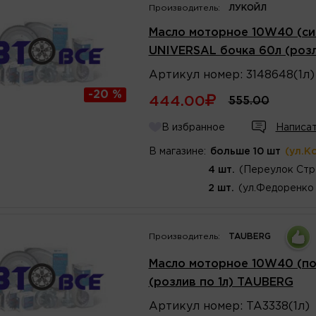
Производитель:
ЛУКОЙЛ
Масло моторное 10W40 (си
UNIVERSAL бочка 60л (розл
Артикул
номер
:
3148648(1л)
-20 %
444.00
555.00
В избранное
Написат
В магазине:
больше 10 шт
(ул.К
4 шт.
(Переулок Стр
2 шт.
(ул.Федоренко 
Производитель:
TAUBERG
Масло моторное 10W40 (по
(розлив по 1л) TAUBERG
Артикул
номер
:
TA3338(1л)