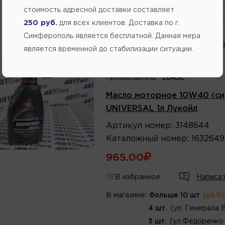
В магазине:
больше 10 шт
(ул.К
стоимость адресной доставки составляет
5 шт.
(ул. Кубанская,
250 руб.
для всех клиентов. Доставка по г.
3 шт.
(ул.Федоренко 
Симферополь является бесплатной. Данная мера
2 шт.
(ул. Генерала 
является временной до стабилизации ситуации.
Производитель:
LUKOIL
Масло моторное 10W40 (си
UNIVERSAL 1л Лукойл
Артикул
номер
:
3148644
Каталожный
номер
:
1632649
965.00
В избранное
Написат
В магазине:
больше 10 шт
(ул.К
4 шт.
(ул. Генерала 
3 шт.
(ул.Федоренко 