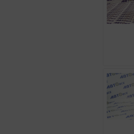
MANNOL
MAXIMA
MAZDA
MERCEDES-BENZ
MICHI
MIRAX
MOBIL
MOTUL
NISSAN
PEMCO
PILOTS
POLYMERIUM
RAVENOL
REPSOL
RIXX
ROLF
ROWE