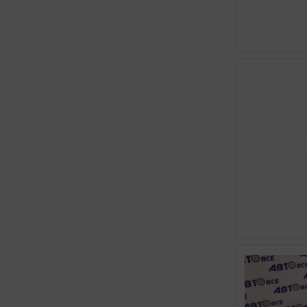
ENI
FAVORIT
FORD
G-ENERGY
GAZPROMNEFT
GM
GT-CRUIZER
HONDA
HYUNDAI KIA
HYUNDAI XTEER
IDEMITSU
K1 LUBE
KIXX
LEMARC
LIQUI MOLY
LUKOIL
LUXE