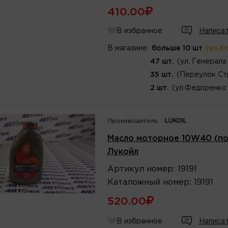
410.00
В избранное
Написат
В магазине:
больше 10 шт
(ул.К
47 шт.
(ул. Генерала
35 шт.
(Переулок Ст
2 шт.
(ул.Федоренко 
Производитель:
LUKOIL
Масло моторное 10W40 (по
Лукойл
Артикул
номер
:
19191
Каталожный
номер
:
19191
520.00
В избранное
Написат