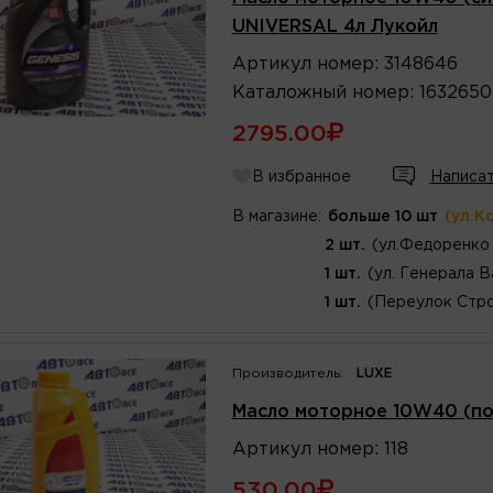
UNIVERSAL 4л Лукойл
Артикул
номер
:
3148646
Каталожный
номер
:
1632650
2795.00
В избранное
Написат
В магазине:
больше 10 шт
(ул.К
2 шт.
(ул.Федоренко 
1 шт.
(ул. Генерала В
1 шт.
(Переулок Стро
Производитель:
LUXE
Масло моторное 10W40 (пол
Артикул
номер
:
118
530.00