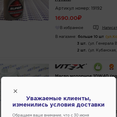
Артикул
номер
:
19192
1690.00
В избранное
Написат
В магазине:
больше 10 шт
(ул.К
3 шт.
(ул. Генерала 
2 шт.
(ул. Кубанская,
Масло моторное 10W40 (по
Balance RNV 4л VITEX
Артикул
номер
:
V305309
Уважаемые клиенты,
1930.00
изменились условия доставки
В избранное
Написат
Обращаем ваше внимание, что c 30 июня