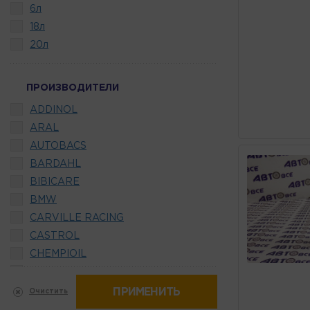
6л
18л
20л
ПРОИЗВОДИТЕЛИ
ADDINOL
ARAL
AUTOBACS
BARDAHL
BIBICARE
BMW
CARVILLE RACING
CASTROL
CHEMPIOIL
COMMA
ELF
ПРИМЕНИТЬ
Очистить
ENEOS