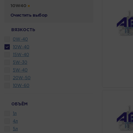
10W40
Очистить выбор
ВЯЗКОСТЬ
0W-40
10W-40
15W-40
5W-30
5W-40
20W-50
10W-60
ОБЪЁМ
1л
4л
5л