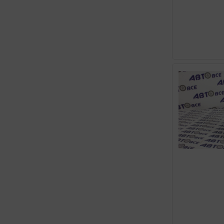
S-OIL
SHELL HELIX
SINTEC
SPECTROL
TAKAYAMA
TAUBERG
TEBOIL
TOTACHI
TOTAL
TOYOTA
VALVOLINE
VECTROL
VITEX
VMPAUTO
XADO
ZEPRO
ZIC