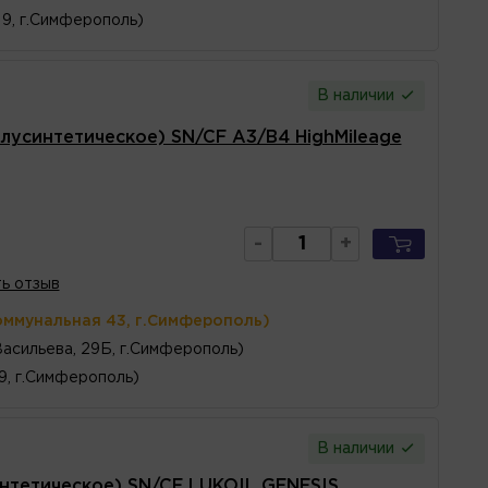
 9, г.Симферополь)
В наличии
усинтетическое) SN/CF A3/B4 HighMileage
-
+
ь отзыв
оммунальная 43, г.Симферополь)
Васильева, 29Б, г.Симферополь)
 9, г.Симферополь)
В наличии
нтетическое) SN/CF LUKOIL GENESIS