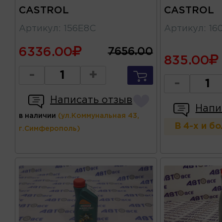
CASTROL
CASTROL
Артикул
:
156E8C
Артикул
:
16
6336.00
7656.00
835.00
-
+
-
Написать отзыв
Напи
в наличии
(ул.Коммунальная 43,
В 4-х и б
г.Симферополь)