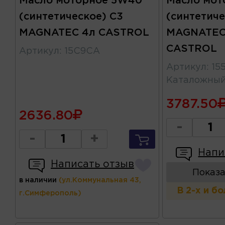
Масло моторное 5W40
Масло мот
(синтетическое) C3
(синтетиче
MAGNATEC 4л CASTROL
MAGNATEC
CASTROL
Артикул
:
15C9CA
Артикул
:
15
Каталожны
3787.50
2636.80
-
-
+
Напи
Написать отзыв
Показа
в наличии
(ул.Коммунальная 43,
В 2-х и б
г.Симферополь)