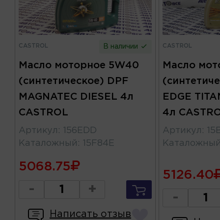
CASTROL
CASTROL
В наличии
Масло моторное 5W40
Масло мот
(синтетическое) DPF
(синтетиче
MAGNATEC DIESEL 4л
EDGE TITA
CASTROL
4л CASTR
Артикул
:
156EDD
Артикул
:
15
Каталожный
:
15F84E
Каталожны
5068.75
5126.40
-
+
-
Написать отзыв