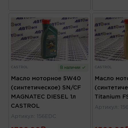
CASTROL
CASTROL
В наличии
Масло моторное 5W40
Масло мо
(синтетическое) SN/CF
(синтетич
MAGNATEC DIESEL 1л
Titanium 
CASTROL
Артикул
:
15
Артикул
:
156EDC