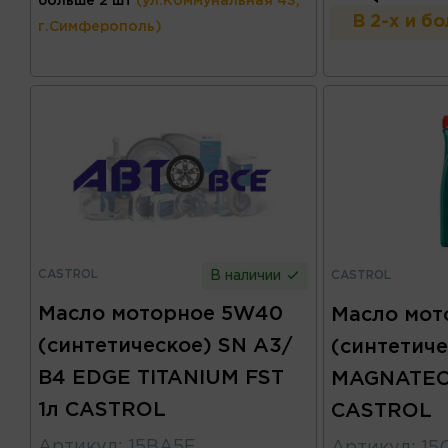
больше 2 шт
(ул.Коммунальная 43,
В 2-х и б
г.Симферополь)
CASTROL
CASTROL
В наличии
Масло моторное 5W40
Масло мот
(синтетическое) SN А3/
(синтетиче
В4 EDGE TITANIUM FST
MAGNATEC
1л CASTROL
CASTROL
Артикул
:
15BA5E
Артикул
:
15