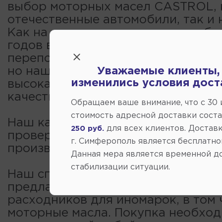
выбор моторных масел CASTROL, 
отечественные автомобили, так и 
Как на свежие модели, так и на б
годов выпуска. Рынок в настояще
переполнен разнообразными пре
но наши цены Вас приятно удивят,
Уважаемые клиенты,
изменились условия дост
высокая цена не всегда говорит о
качестве.
Обращаем ваше внимание, что c 30
стоимость адресной доставки сост
Наш каталог моторных масел вклю
для всех клиентов. Доставк
250 руб.
проверенные бренды от надежны
г. Симферополь является бесплатно
производителей.
Данная мера является временной д
стабилизации ситуации.
Наш специализированный гиперма
предлагает огромный выбор детал
расходников для иномарок, в том 
моторные масла. Покупка необход