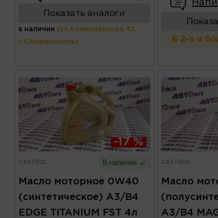
Напи
Показать аналоги
Показа
в наличии
(ул.Коммунальная 43,
В 2-х и б
г.Симферополь)
-17 %
CASTROL
CASTROL
В наличии
Масло моторное 0W40
Масло мот
(синтетическое) A3/B4
(полусинт
EDGE TITANIUM FST 4л
A3/B4 MAG