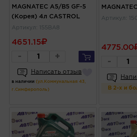
MAGNATEC A5/B5 GF-5
MAGNATEC
(Корея) 4л CASTROL
Артикул
:
15
Артикул
:
155BA8
4651.15
4775.00
-
+
-
Написать отзыв
Напи
в наличии
(ул.Коммунальная 43,
В 2-х и б
г.Симферополь)