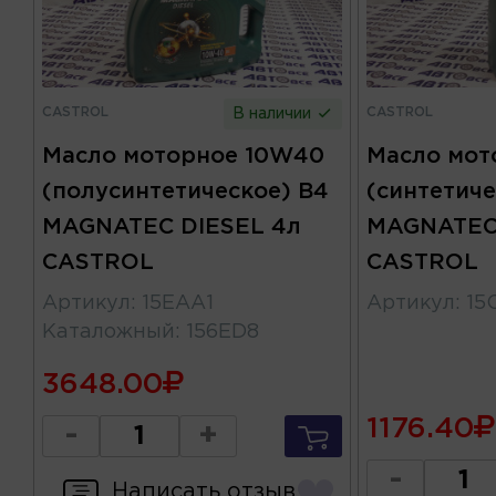
CASTROL
CASTROL
В наличии
Масло моторное 10W40
Масло мот
(полусинтетическое) B4
(синтетиче
MAGNATEC DIESEL 4л
MAGNATEC 
CASTROL
CASTROL
Артикул
:
15EAA1
Артикул
:
15
Каталожный
:
156ED8
3648.00
1176.40
-
+
-
Написать отзыв