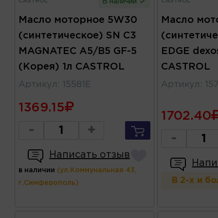
CASTROL
CASTROL
В наличии
Масло моторное 5W30
Масло мот
(синтетическое) SN C3
(синтетиче
MAGNATEC A5/B5 GF-5
EDGE dexos
(Корея) 1л CASTROL
CASTROL
Артикул
:
15581E
Артикул
:
15
1369.15
1702.40
-
+
-
Написать отзыв
Напи
в наличии
(ул.Коммунальная 43,
В 2-х и б
г.Симферополь)