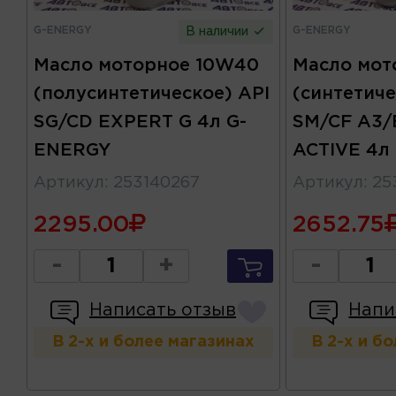
G-ENERGY
G-ENERGY
В наличии
Масло моторное 10W40
Масло мот
(полусинтетическое) API
(синтетиче
SG/CD EXPERT G 4л G-
SM/CF A3/
ENERGY
ACTIVE 4л
Артикул
:
253140267
Артикул
:
25
2295.00
2652.75
-
+
-
Написать отзыв
Напи
В 2-х и более магазинах
В 2-х и б