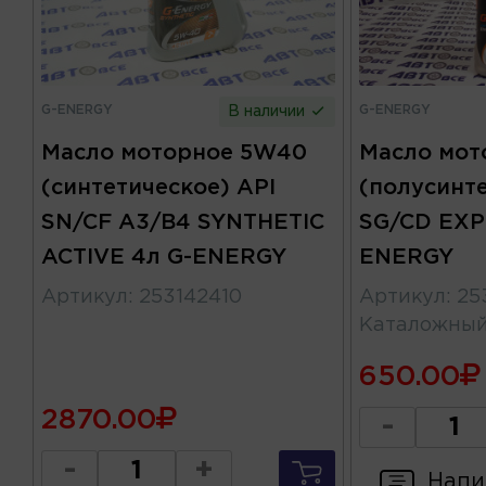
G-ENERGY
G-ENERGY
В наличии
Масло моторное 5W40
Масло мот
(синтетическое) API
(полусинте
SN/CF A3/B4 SYNTHETIC
SG/CD EXP
ACTIVE 4л G-ENERGY
ENERGY
Артикул
:
253142410
Артикул
:
25
Каталожны
650.00
2870.00
-
-
+
Напи