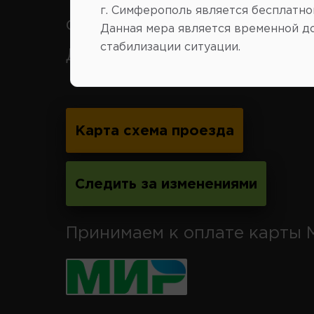
г. Симферополь является бесплатно
Феодосия, Старый Крым, Ар
Данная мера является временной д
стабилизации ситуации.
Джанкой.
Карта схема проезда
Следить за изменениями
Принимаем к оплате карты 