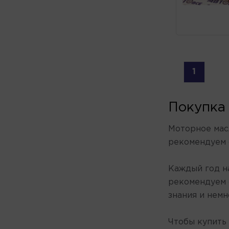
ENI
FAVORIT
FORD
G-ENERGY
GAZPROMNEFT
1
GM
GT-CRUIZER
HONDA
Покупка
HYUNDAI KIA
Моторное мас
HYUNDAI XTEER
рекомендуем 
IDEMITSU
K1 LUBE
Каждый год н
KIXX
рекомендуем 
LEMARC
знания и немн
LIQUI MOLY
LUKOIL
Чтобы купить
LUXE