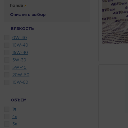
honda
Очистить выбор
ВЯЗКОСТЬ
0W-40
10W-40
15W-40
5W-30
5W-40
20W-50
10W-60
ОБЪЁМ
1л
4л
5л