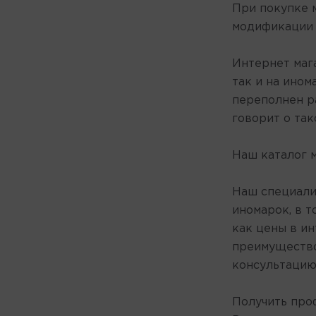
При покупке 
MANNOL
модификации 
MAXIMA
MAZDA
Интернет маг
MERCEDES-BENZ
так и на ином
MICHI
переполнен р
MIRAX
говорит о так
MOBIL
MOTUL
Наш каталог 
NISSAN
PEMCO
Наш специали
PILOTS
иномарок, в т
POLYMERIUM
как цены в и
RAVENOL
преимущество
REPSOL
консультацию
RIXX
ROLF
Получить про
ROWE