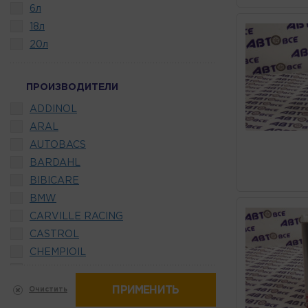
6л
18л
20л
ПРОИЗВОДИТЕЛИ
ADDINOL
ARAL
AUTOBACS
BARDAHL
BIBICARE
BMW
CARVILLE RACING
CASTROL
CHEMPIOIL
COMMA
ELF
ПРИМЕНИТЬ
Очистить
ENEOS