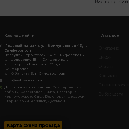
Вас вопросам
S-OIL
SHELL HELIX
SINTEC
SPECTROL
TAKAYAMA
Как нас найти
Автовсе
TAUBERG
Главный магазин: ул. Коммунальная 43, г.
TEBOIL
О магазине
Симферополь
Переулок Строителей 2А, г. Симферополь
TOTACHI
Скидки
ул. Федоренко 1В, г. Симферополь
TOTAL
ул. Генерала Васильева 29Б, г.
Отзывы
Симферополь
TOYOTA
ул. Кубанская 9, г. Симферополь
Контакты
VALVOLINE
info@avtovse.com.ru
Статьи и новост
VECTROL
Доставка автозапчастей
, Симферополь и
районы, Севастополь, Ялта, Евпатория,
VITEX
Выбор цвета
Черноморское, Саки, Белогорск, Феодосия,
VMPAUTO
Старый Крым, Армянск, Джанкой.
XADO
ZEPRO
ZIC
Карта схема проезда