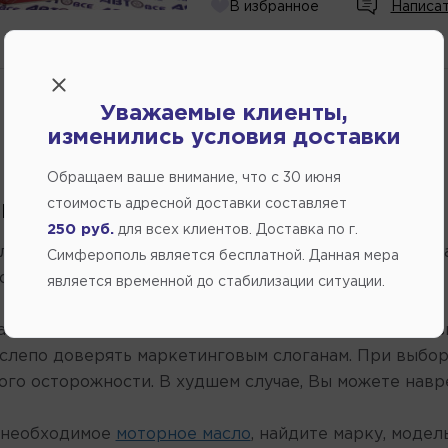
В избранное
Написат
ожидается
Уважаемые клиенты,
изменились условия доставки
Обращаем ваше внимание, что c 30 июня
стоимость адресной доставки составляет
 моторного масла HONDA
250 руб.
для всех клиентов. Доставка по г.
ло HONDA играет важную роль в эксплуатации двига
Симферополь является бесплатной. Данная мера
относиться серьезно.
является временной до стабилизации ситуации.
а авторынке появляются новые бренды, которые поз
слепо доверять маркетинговым слоганам. При выбо
ого осторожности. В худшем случае, Вы можете навр
 необходимое
моторное масло
, найдите марку, моде