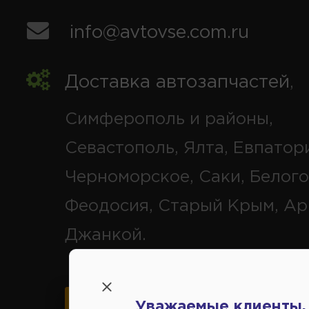
info@avtovse.com.ru
Доставка автозапчастей
,
Симферополь и районы,
Севастополь, Ялта, Евпатор
Черноморское, Саки, Белого
Феодосия, Старый Крым, Ар
Джанкой.
Уважаемые клиенты,