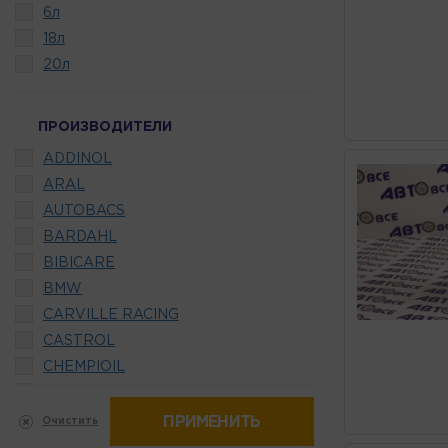
6л
18л
20л
ПРОИЗВОДИТЕЛИ
ADDINOL
ARAL
AUTOBACS
BARDAHL
BIBICARE
BMW
CARVILLE RACING
CASTROL
CHEMPIOIL
COMMA
ELF
ПРИМЕНИТЬ
Очистить
ENEOS