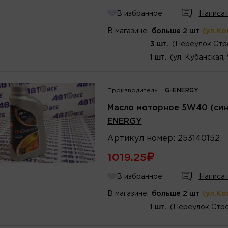
В избранное
Написат
В магазине:
больше 2 шт
(ул.Ко
3 шт.
(Переулок Стр
1 шт.
(ул. Кубанская,
Производитель:
G-ENERGY
Масло моторное 5W40 (синт
ENERGY
Артикул
номер
:
253140152
1019.25
В избранное
Написат
В магазине:
больше 2 шт
(ул.Ко
1 шт.
(Переулок Стро