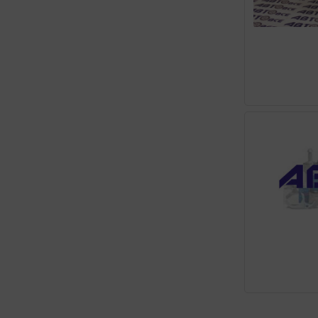
MANNOL
MAXIMA
MAZDA
MERCEDES-BENZ
MICHI
MIRAX
MOBIL
MOTUL
NISSAN
PEMCO
PILOTS
POLYMERIUM
RAVENOL
REPSOL
RIXX
ROLF
ROWE