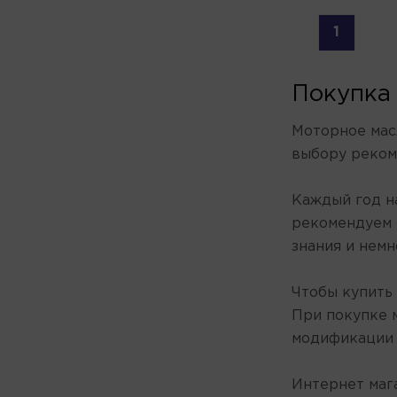
S-OIL
1
SHELL HELIX
SINTEC
SPECTROL
Покупка
TAKAYAMA
TAUBERG
Моторное мас
TEBOIL
выбору реком
TOTACHI
TOTAL
Каждый год н
TOYOTA
рекомендуем 
VAG
знания и немн
VALVOLINE
VECTROL
Чтобы купить
VITEX
При покупке 
VMPAUTO
модификации 
XADO
ZEPRO
Интернет маг