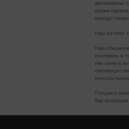
ZIC
автомобили, т
ВОЛГА-ОЙЛ
время перепо
ЛУКОЙЛ
всегда говори
РОСНЕФТЬ
Наш каталог 
Наш специали
иномарок, в т
как цены в и
преимущество
консультацию
Получить про
Вас вопросам