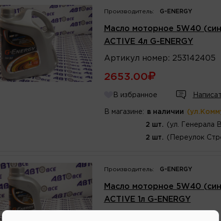
Производитель:
G-ENERGY
Масло моторное 5W40 (син
ACTIVE 4л G-ENERGY
Артикул
номер
:
253142405
2653.00
В избранное
Написат
В магазине:
в наличии
(ул.Комм
2 шт.
(ул. Генерала 
2 шт.
(Переулок Стр
Производитель:
G-ENERGY
Масло моторное 5W40 (син
ACTIVE 1л G-ENERGY
Артикул
номер
:
253142404