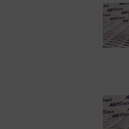
ENI
FAVORIT
FORD
G-ENERGY
GAZPROMNEFT
GM
GT-CRUIZER
HONDA
HYUNDAI KIA
HYUNDAI XTEER
IDEMITSU
K1 LUBE
KIXX
LEMARC
LIQUI MOLY
LUKOIL
LUXE