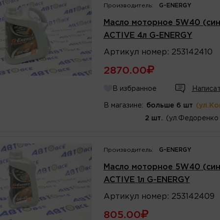
Производитель:
G-ENERGY
Масло моторное 5W40 (син
ACTIVE 4л G-ENERGY
Артикул
номер
:
253142410
2870.00
В избранное
Написат
В магазине:
больше 6 шт
(ул.К
2 шт.
(ул.Федоренко 
Производитель:
G-ENERGY
Масло моторное 5W40 (син
ACTIVE 1л G-ENERGY
Артикул
номер
:
253142409
805.00