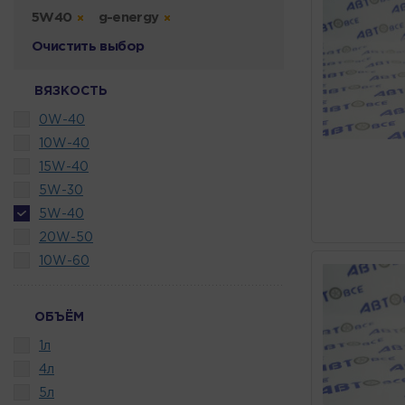
5W40
g-energy
Очистить выбор
ВЯЗКОСТЬ
0W-40
10W-40
15W-40
5W-30
5W-40
20W-50
10W-60
ОБЪЁМ
1л
4л
5л