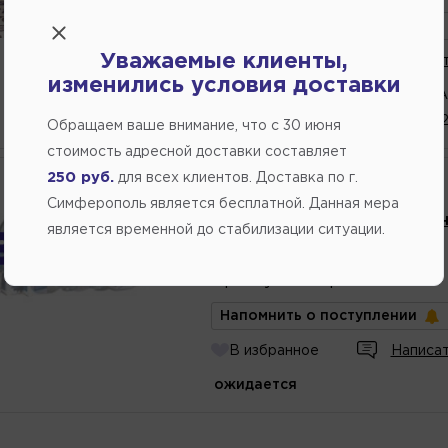
Напомнить о поступлении
Уважаемые клиенты,
В избранное
Написат
изменились условия доставки
3 шт.
(Переулок Строителей 2А
2 шт.
(ул. Генерала Васильева, 
Обращаем ваше внимание, что c 30 июня
стоимость адресной доставки составляет
250 руб.
для всех клиентов. Доставка по г.
Производитель:
G-ENERGY
Симферополь является бесплатной. Данная мера
Масло моторное 5W40 (син
является временной до стабилизации ситуации.
ACTIVE 5л G-ENERGY
Артикул
номер
:
253142406
Напомнить о поступлении
В избранное
Написат
ожидается